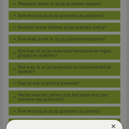
Wanneer moet ik mijn groenten zaaien?
Hoe verzorg ik mijn groenten en planten?
Hoeveel water hebben mijn planten nodig?
Hoe vaak moet ik mijn planten bemesten?
Hoe kan ik mijn moestuin beschermen tegen
plagen en ziekten?
Hoe kan ik mijn moestuin milieuvriendelijk
maken?
Kan ik ook in potten kweken?
Welke soorten potten zijn het beste voor het
kweken van groenten?
Hoe verzorg ik mijn groenten in potten?
Hoe vaak moet ik de planten in potten water
×
geven?