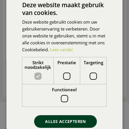
Deze website maakt gebruik
Kan ik in elk seizoen groenten kweken?
van cookies.
Hoe kan ik mijn oogst het beste bewaren?
Deze website gebruikt cookies om uw
gebruikerservaring te verbeteren. Door
Hoe kan ik mijn groenten het beste gebruiken in
onze website te gebruiken, stemt u in met
de keuken?
alle cookies in overeenstemming met ons
Cookiebeleid.
Lees verder
Hoe kan ik compost maken voor mijn
moestuin?
Strikt
Prestatie
Targeting
Welke soorten gereedschap heb ik nodig voor
noodzakelijk
mijn moestuin?
Hoe kan ik mijn moestuin het beste winterklaar
maken?
Functioneel
AANMELDEN NIEUWSBRIEF
ALLES ACCEPTEREN
Wilt u 1x per maand onze nieuwsbrief ontvangen met