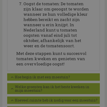
Oogst de tomaten: De tomaten
zijn klaar om geoogst te worden
wanneer ze hun volledige kleur
hebben bereikt en zacht zijn
wanneer u erin knijpt. In
Nederland kunt u tomaten
oogsten vanaf eind juli tot
oktober, afhankelijk van het
weer en de tomatensoort.
Met deze stappen kunt u succesvol
tomaten kweken en genieten van
een overvloedige oogst!
Hoe begin ik met een moestuin?
Welke groenten kan ik het beste kweken in
mijn moestuin?
Hoeveel ruimte heb ik nodig voor een moestuin?