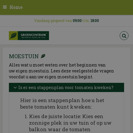
G
Home
a
n
a
Vandaag geopend van
09:00
t/m.
18:00
a
r
c
o
n
MOESTUIN
t
e
Alles wat u moet weten over het beginnen van
n
uw eigen moestuin. Lees deze veelgestelde vragen
t
voordat u aan uw eigen moestuin begint.
Is er een stappenplan voor tomaten kweken?
Hier is een stappenplan hoe u het
beste tomaten kunt kweken:
Kies de juiste locatie: Kies een
zonnige plek in uw tuin of op uw
balkon waar de tomaten