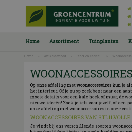
Ga
naar
content
Home
Assortiment
Tuinplanten
K
Home
>
Artikelaanbod
>
Sfeer en cadeau
>
Woonaccesso
WOONACCESSOIRE
Op onze afdeling met
woonaccessoires
kun je al
het interieur. Of je nu op zoek bent naar een aan
mooie details voor een kale hoek of muur; de woo
nieuwe ideeën! Zoek je iets voor jezelf, of een 
onze afdeling met woonaccessoires in onze vesti
WOONACCESSOIRES VAN STIJLVOLL
Je vindt bij ons verschillende soorten woonacc
bijvoorbeeld fotolijstjes, spiegels, beeldjes, geu