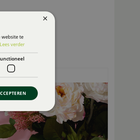
×
 website te
Lees verder
unctioneel
KUNSTBLOEMEN
ACCEPTEREN