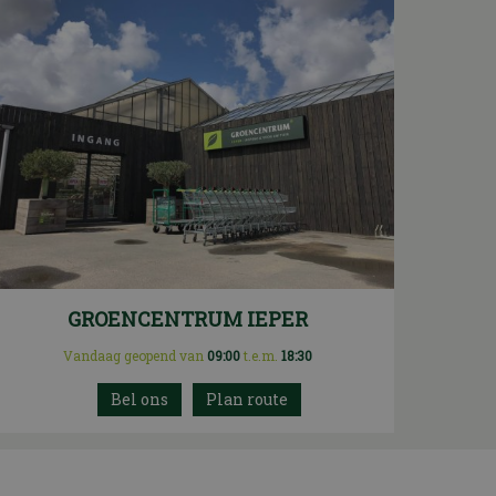
GROENCENTRUM IEPER
Vandaag geopend van
09:00
t.e.m.
18:30
Plan route