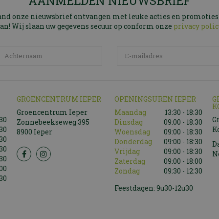
AANMELDEN NIEUWSBRIEF
and onze nieuwsbrief ontvangen met leuke acties en promoties
an! Wij slaan uw gegevens secuur op conform onze
privacy polic
GROENCENTRUM IEPER
OPENINGSUREN IEPER
G
K
Groencentrum Ieper
Maandag
13:30 - 18:30
:30
G
Zonnebeekseweg 395
Dinsdag
09:00 - 18:30
:30
K
8900 Ieper
Woensdag
09:00 - 18:30
:30
Donderdag
09:00 - 18:30
D
:30
Vrijdag
09:00 - 18:30
N
:30
Zaterdag
09:00 - 18:00
:00
Zondag
09:30 - 12:30
:30
Feestdagen: 9u30-12u30