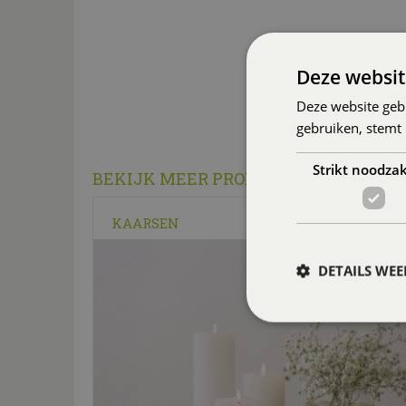
Deze websit
Deze website geb
gebruiken, stemt
Strikt noodzak
BEKIJK MEER PRODUCTGROEPEN IN D
KAARSEN
DETAILS WE