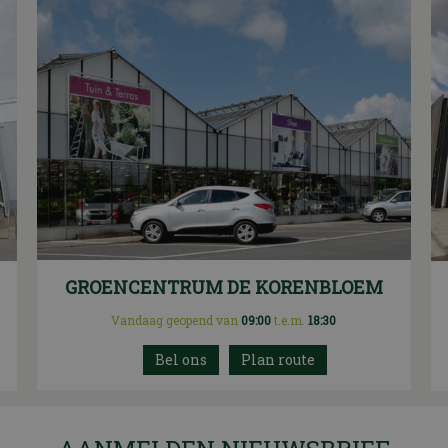
GROENCENTRUM DE KORENBLOEM
Vandaag geopend van
09:00
t.e.m.
18:30
Plan route