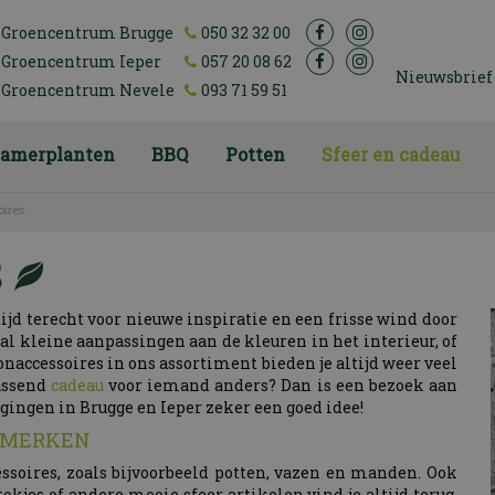
Groencentrum Brugge
050 32 32 00
Groencentrum Ieper
057 20 08 62
Nieuwsbrief
Groencentrum Nevele
093 71 59 51
amerplanten
BBQ
Potten
Sfeer en cadeau
ires
S
tijd terecht voor nieuwe inspiratie en een frisse wind door
tal kleine aanpassingen aan de kleuren in het interieur, of
naccessoires in ons assortiment bieden je altijd weer veel
passend
cadeau
voor iemand anders? Dan is een bezoek aan
gingen in Brugge en Ieper zeker een goed idee!
E MERKEN
essoires, zoals bijvoorbeeld potten, vazen en manden. Ook
rstokjes of andere mooie sfeer artikelen vind je altijd terug.