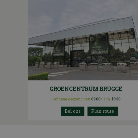
GROENCENTRUM BRUGGE
Vandaag geopend van
09:00
t.e.m.
18:30
Plan route