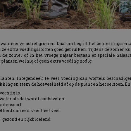
wanneer ze actief groeien. Daarom begint het bemestingsseizoe
e extra voedingsstoffen goed gebruiken. Tijdens de zomer kun
n de zomer of in het vroege najaar bestaan er speciale najaa
 planten weinig of geen extra voeding nodig.
lanten. Integendeel: te veel voeding kan wortels beschadige
kking en stem de hoeveelheid af op de plant en het seizoen. En
ochtig is.
 water als dat wordt aanbevolen.
lantensoort.
lheid dan één keer heel veel.
, gezond en rijkbloeiend.