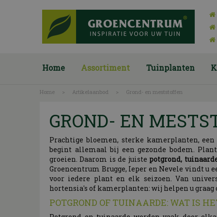
Ga
naar
content
Home
Assortiment
Tuinplanten
K
Home
>
Artikelaanbod
>
Grond- en meststoffen
GROND- EN MESTS
Prachtige bloemen, sterke kamerplanten, een f
begint allemaal bij een gezonde bodem. Plan
groeien. Daarom is de juiste
potgrond, tuinaard
Groencentrum Brugge, Ieper en Nevele vindt u 
voor iedere plant en elk seizoen. Van univers
hortensia's of kamerplanten: wij helpen u graag 
POTGROND OF TUINAARDE: WAT IS HE
Potgrond en tuinaarde worden vaak door elkaa