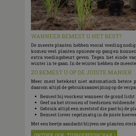
WANNEER BEMEST U HET BEST?
De meeste planten hebben vooral voeding nodig 
komen veel planten opnieuw op gang en kunnen z
extra voedingsbeurt geven. Tegen het einde va
winter in te gaan. In de winter hebben de meeste
ZO BEMEST U OP DE JUISTE MANIER
Meer mest betekent niet automatisch betere p
daarom altijd de gebruiksaanwijzing op de verpa
Bemest bij voorkeur wanneer de grond licht v
Geef na het strooien of toedienen voldoende
Gebruik altijd een meststof die past bij de p
Bemest liever regelmatig in de juiste hoevee
Met een beetje aandacht blijven uw planten sterk
ONTDEK OOK: TUINGEREEDSCHAP