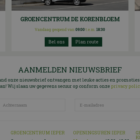
GROENCENTRUM DE KORENBLOEM
Vandaag geopend van
09:00
t.e.m.
18:30
Plan route
AANMELDEN NIEUWSBRIEF
and onze nieuwsbrief ontvangen met leuke acties en promoties
an! Wij slaan uw gegevens secuur op conform onze
privacy polic
GROENCENTRUM IEPER
OPENINGSUREN IEPER
G
K