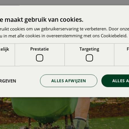
e maakt gebruik van cookies.
g maaien. Door het gras enkele keren per jaar te bemesten, b
ert gazonmest een frisse, groene groei. Tijdens de zomer helpt 
ruikt cookies om uw gebruikerservaring te verbeteren. Door onze
eidt op de winter. Combineert u bemesten met verticuteren en
 u in met alle cookies in overeenstemming met ons Cookiebeleid.
ots op kunt zijn.
elijk
Prestatie
Targeting
F
ERGEVEN
ALLES AFWIJZEN
ALLES 