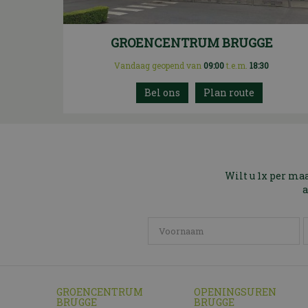
GROENCENTRUM BRUGGE
Vandaag geopend van
09:00
t.e.m.
18:30
Plan route
Wilt u 1x per ma
a
GROENCENTRUM
OPENINGSUREN
BRUGGE
BRUGGE