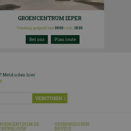
GROENCENTRUM IEPER
Vandaag geopend van
09:00
t.e.m.
18:30
Plan route
? Meld u dan hier
y.
ROENCENTRUM DE
OPENINGSUREN
ORENBLOEM
NEVELE