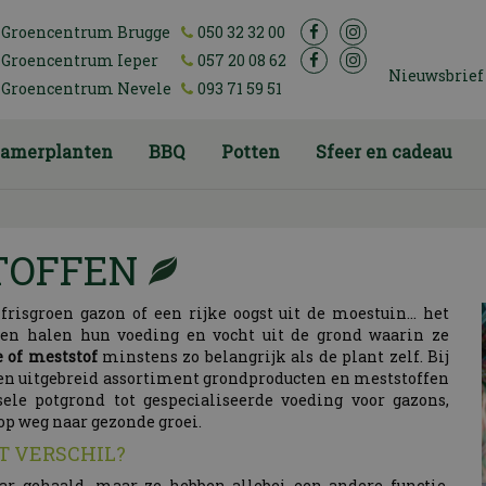
Groencentrum Brugge
050 32 32 00
Groencentrum Ieper
057 20 08 62
Nieuwsbrief
Groencentrum Nevele
093 71 59 51
amerplanten
BBQ
Potten
Sfeer en cadeau
TOFFEN
risgroen gazon of een rijke oogst uit de moestuin… het
ten halen hun voeding en vocht uit de grond waarin ze
e of meststof
minstens zo belangrijk als de plant zelf. Bij
een uitgebreid assortiment grondproducten en meststoffen
ele potgrond tot gespecialiseerde voeding voor gazons,
op weg naar gezonde groei.
T VERSCHIL?
r gehaald, maar ze hebben allebei een andere functie.