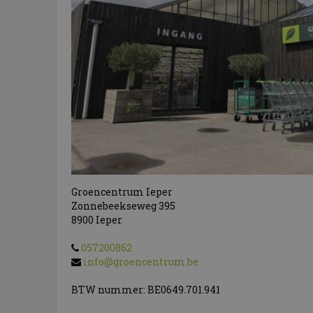
Groencentrum Ieper
Zonnebeekseweg 395
8900
Ieper
057200862
info@groencentrum.be
BTW nummer: BE0649.701.941