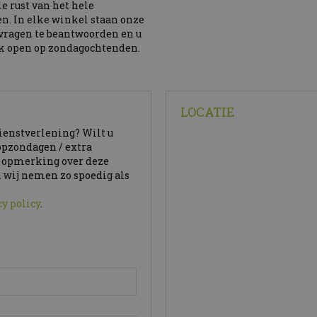
e rust van het hele
n. In elke winkel staan onze
vragen te beantwoorden en u
ok open op zondagochtenden.
LOCATIE
dienstverlening? Wilt u
opzondagen / extra
e opmerking over deze
 wij nemen zo spoedig als
cy policy
.