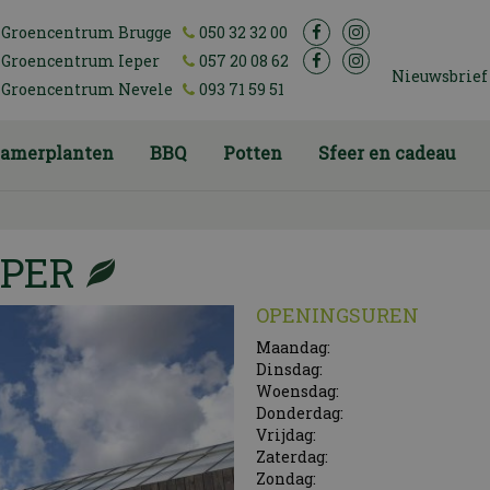
Groencentrum Brugge
050 32 32 00
Groencentrum Ieper
057 20 08 62
Nieuwsbrief
Groencentrum Nevele
093 71 59 51
amerplanten
BBQ
Potten
Sfeer en cadeau
PER
OPENINGSUREN
Maandag:
Dinsdag:
Woensdag:
Donderdag:
Vrijdag:
Zaterdag:
Zondag: