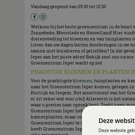
Vandaag geopend van
09:30
tot
12:30
Welkom bij het beste groencentrum in de buurt v
Zonnebeke, Moorslede en Heuvelland! Hier vindt 
dierenvoeding tot bloemen en van tuinplanten to
liever dan uw dagen buiten doorbrengen in uw tui
samen met huisdieren of geliefden? In dat geval
Ieper aan het juiste adres! Bekijk snel ons ruim
Groencentrum Ieper wacht op jou!
PRACHTIGE BLOEMEN EN PLANTEN I
Voor de prachtigste
bloemen
, tuinplanten en k
naar het Groencentrum Ieper komen, gelegen in d
Kortrijk en Izegem. Het assortiment van het Gro
er zit zeker wat voor u bij! Allereerst is het nat
waar u precies naar opzoek bent. Zoekt u een mo
Groencentrum Ieper hebben wij onder andere pa
kamerplanten, maar ook cactussen en vetplante
Deze websit
Groencentrum Ieper te vinden, zowel tijdelijke a
heeft Groencentrum Ieper allerlei soorten boek
Deze website geb
elke gelegenheid.