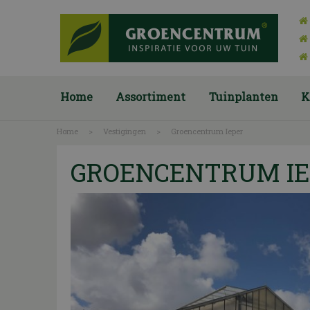
Ga
naar
content
Home
Assortiment
Tuinplanten
K
Home
>
Vestigingen
>
Groencentrum Ieper
GROENCENTRUM IE