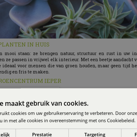
PLANTEN IN HUIS
 mooi staan: ze brengen natuur, structuur en rust in uw in
en ze passen in vrijwel elk interieur. Met een beetje aandacht 
e ideaal voor mensen die van groen houden, maar geen tijd he
endig en fris te maken.
GROENCENTRUM IEPER
e maakt gebruik van cookies.
ruikt cookies om uw gebruikerservaring te verbeteren. Door onze
 u in met alle cookies in overeenstemming met ons Cookiebeleid.
elijk
Prestatie
Targeting
F