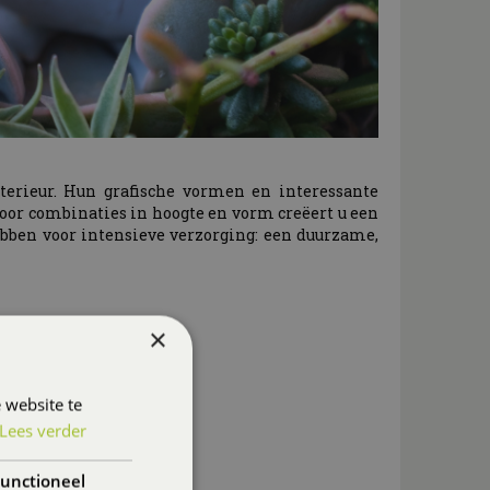
terieur. Hun grafische vormen en interessante
voor combinaties in hoogte en vorm creëert u een
bben voor intensieve verzorging: een duurzame,
×
 website te
Lees verder
unctioneel