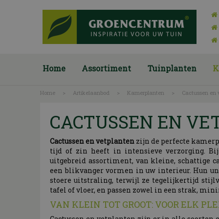
Ga
naar
content
Home
Assortiment
Tuinplanten
K
Home
>
Artikelaanbod
>
Kamerplanten
>
Cactussen en 
CACTUSSEN EN VE
Cactussen en vetplanten
zijn de perfecte kamerp
tijd of zin heeft in intensieve verzorging. B
uitgebreid assortiment, van kleine, schattige 
een blikvanger vormen in uw interieur. Hun un
stoere uitstraling, terwijl ze tegelijkertijd stij
tafel of vloer, en passen zowel in een strak, min
VAN KLEIN TOT GROOT: VOOR ELK P
Cactussen en vetplanten zijn er in alle soorten 