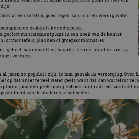
zijn:
bank of een tafeltje, goed tegen zonlicht en weinig water
enschappen en makkelijke onderhoud.
’s, perfect als statementplant in een hoek van de kamer.
chikt voor tafels, planken of groepscombinaties.
s geheel samenstellen, waarbij kleine planten vrolijk
vanger vormen.
 al jaren zo populair zijn, is hun gemak in verzorging. Ove
 Let op dat u niet te veel water geeft, want dat kan wortelrot v
mplaren juist een plek nodig hebben met indirect zonlicht e
n gezondheid van de bladeren te behouden.