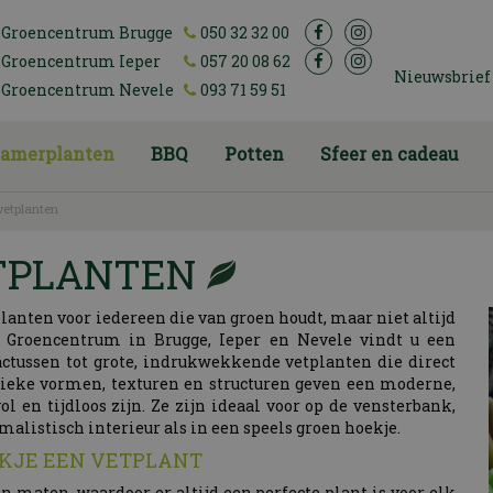
Groencentrum Brugge
050 32 32 00
Groencentrum Ieper
057 20 08 62
Nieuwsbrief
Groencentrum Nevele
093 71 59 51
amerplanten
BBQ
Potten
Sfeer en cadeau
vetplanten
TPLANTEN
lanten voor iedereen die van groen houdt, maar niet altijd
ij Groencentrum in Brugge, Ieper en Nevele vindt u een
cactussen tot grote, indrukwekkende vetplanten die direct
ieke vormen, texturen en structuren geven een moderne,
lvol en tijdloos zijn. Ze zijn ideaal voor op de vensterbank,
imalistisch interieur als in een speels groen hoekje.
LEKJE EEN VETPLANT
en maten, waardoor er altijd een perfecte plant is voor elk