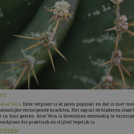
NT
e
Aloë Vera
. Deze vetplant is al jaren populair en dat is niet voo
natuurlijke verzorgende krachten. Het sap uit de bladeren sta
in huis gezien. Aloë Vera is bovendien eenvoudig te verzorgen
endplant die praktisch en stijlvol tegelijk is.
TUSSEN