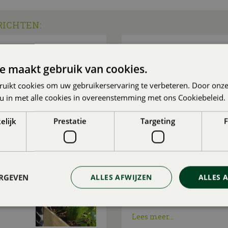
RICHTEN:
NTEN
VAKANTIETIPS (MET 
Gepubliceerd op
4 augustus 2026
e maakt gebruik van cookies.
vakantie
Ga je deze zomer niet op 
ruikt cookies om uw gebruikerservaring te verbeteren. Door onze
tuin of op eigen balkon 
 u in met alle cookies in overeenstemming met ons Cookiebeleid.
vakantieparadijsje van
, o
Lees meer...
elijk
Prestatie
Targeting
F
STUS
MAAK DE TUIN VAK
Gepubliceerd op
21 juli 2026
ERGEVEN
ALLES AFWIJZEN
ALLES 
n op het
Vooruitzien is regeren. N
ervoor te zorgen dat je tui
Lees meer...