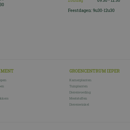
Zondag
09:30 - 12:30
:30
Feestdagen: 9u30-12u30
IMENT
GROENCENTRUM IEPER
open
Kamerplanten
pen
Tuinplanten
Dierenvoeding
kkers
Meststoffen
Dierenwinkel