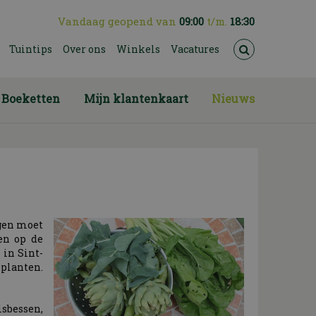
Vandaag geopend van
09:00
t/m.
18:30
Tuintips
Over ons
Winkels
Vacatures
Boeketten
Mijn klantenkaart
Nieuws
agen moet
 en op de
 in Sint-
 planten.
sbessen,