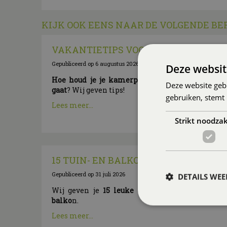
KIJK OOK EENS NAAR DE VOLGENDE BE
VAKANTIETIPS VOOR JE KAMERPLA
Gepubliceerd op
6 augustus 2026
Deze websit
Hoe houd je je kamerplanten mooi als je op 
Deze website geb
gaat
? Wij geven tips!
gebruiken, stemt
Lees meer...
Strikt noodzak
15 TUIN- EN BALKONTIPS VOOR AUGU
Gepubliceerd op
31 juli 2026
DETAILS WE
Wij geven je
15 leuke tips voor in de tuin e
balko
n.
Lees meer...