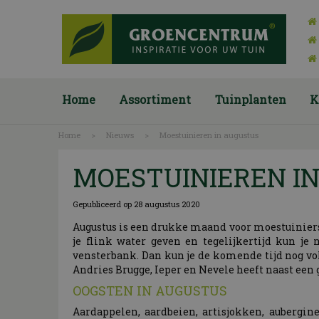
Ga
naar
content
Home
Assortiment
Tuinplanten
K
Home
>
Nieuws
>
Moestuinieren in augustus
MOESTUINIEREN I
Gepubliceerd op
28 augustus 2020
Augustus is een drukke maand voor moestuiniers
je flink water geven en tegelijkertijd kun je
vensterbank. Dan kun je de komende tijd nog vo
Andries Brugge, Ieper en Nevele heeft naast een 
OOGSTEN IN AUGUSTUS
Aardappelen, aardbeien, artisjokken, aubergin