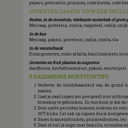
pepers, peterselie, pruimen, rode bieten, rode be
GROENTEN ZAAIEN VOOR EEN SNELLE
Buiten, in de moestuin, vierkante-meterbak of grote p
Meiraap, postelein, rucola, raapsteel, radijs, snijb
In de kas
Meiraap, paksoi, postelein, radijs, rucola, sla
In de vensterbank
Kiemgroenten, zoals alfalfa, basilicumkers, broc
Groenten en fruit planten in augustus
Aardbeien, herfstbloemkool, paksoi, winterprei
5 NAZOMERSE MOESTUINTIPS
Verbeter de vruchtbaarheid van de grond i
zaaien.
Laat je zaailingen (en pootgoed) niet uitdro
broeskop te gebruiken. Zo voorkom je dat de
Door natte perioden kunnen ziekten en schi
GFT-kliko. Let ook op rupsen die je koolgewa
Snoei bramenstruiken, pruimenbomen, lei-p
Deel of ruil je oogst met familie, vrienden 