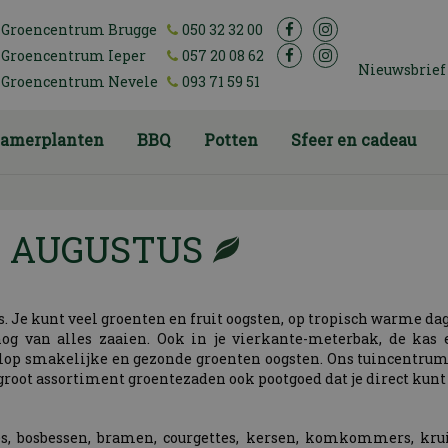
Groencentrum Brugge
050 32 32 00
Groencentrum Ieper
057 20 08 62
Nieuwsbrief
Groencentrum Nevele
093 71 59 51
amerplanten
BBQ
Potten
Sfeer en cadeau
N AUGUSTUS
. Je kunt veel groenten en fruit oogsten, op tropisch warme d
 nog van alles zaaien. Ook in je vierkante-meterbak, de kas
lop smakelijke en gezonde groenten oogsten. Ons tuincentrum
groot assortiment groentezaden ook pootgoed dat je direct kunt
es, bosbessen, bramen, courgettes, kersen, komkommers, krui