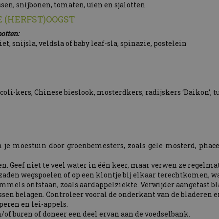
ssen, snijbonen, tomaten, uien en sjalotten
 (HERFST)OOGST
otten:
iet, snijsla, veldsla of baby leaf-sla, spinazie, postelein
coli-kers, Chinese bieslook, mosterdkers, radijskers ‘Daikon’, t
n je moestuin door groenbemesters, zoals gele mosterd, phac
gen. Geef niet te veel water in één keer, maar verwen ze regelm
 zaden wegspoelen of op een klontje bij elkaar terechtkomen, w
mmels ontstaan, zoals aardappelziekte. Verwijder aangetast bl
ssen belagen. Controleer vooral de onderkant van de bladeren en 
eren en lei-appels.
en/of buren of doneer een deel ervan aan de voedselbank.