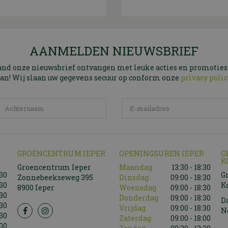
AANMELDEN NIEUWSBRIEF
and onze nieuwsbrief ontvangen met leuke acties en promoties
an! Wij slaan uw gegevens secuur op conform onze
privacy polic
GROENCENTRUM IEPER
OPENINGSUREN IEPER
G
K
Groencentrum Ieper
Maandag
13:30 - 18:30
:30
G
Zonnebeekseweg 395
Dinsdag
09:00 - 18:30
:30
K
8900 Ieper
Woensdag
09:00 - 18:30
:30
Donderdag
09:00 - 18:30
D
:30
Vrijdag
09:00 - 18:30
N
:30
Zaterdag
09:00 - 18:00
:00