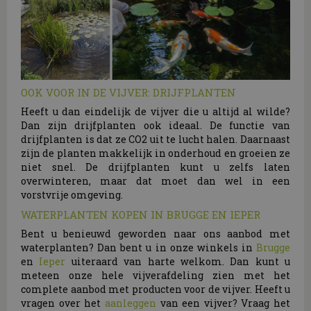
OOK VOOR IN DE VIJVER: DRIJFPLANTEN
Heeft u dan eindelijk de vijver die u altijd al wilde?
Dan zijn drijfplanten ook ideaal. De functie van
drijfplanten is dat ze CO2 uit te lucht halen. Daarnaast
zijn de planten makkelijk in onderhoud en groeien ze
niet snel. De drijfplanten kunt u zelfs laten
overwinteren, maar dat moet dan wel in een
vorstvrije omgeving.
WATERPLANTEN KOPEN IN BRUGGE EN IEPER
Bent u benieuwd geworden naar ons aanbod met
waterplanten? Dan bent u in onze winkels in
Brugge
en
Ieper
uiteraard van harte welkom. Dan kunt u
meteen onze hele vijverafdeling zien met het
complete aanbod met producten voor de vijver. Heeft u
vragen over het
aanleggen
van een vijver? Vraag het