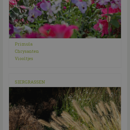
Primula
Chrysanten
Viooltjes
SIERGRASSEN