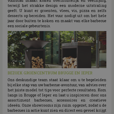
vuurblad maakt koken overzichtelijk en veelzijdig,
terwijl het strakke design een moderne uitstraling
geeft. U kunt er groenten, vlees, vis, pizza en zelfs
desserts op bereiden. Het vuur nodigt uit om het hele
jaar door buiten te koken en maakt van elke barbecue
een sociale gebeurtenis.
BEZOEK GROENCENTRUM BRUGGE EN IEPER
Ons deskundige team staat klaar om u te begeleiden
bij elke stap van uw barbecue-avontuur, van advies over
het juiste model tot tips voor perfecte resultaten. Kom
langs in Brugge of Ieper en laat u inspireren door ons
assortiment barbecues, accessoires en creatieve
ideeën. Onze showrooms zijn ruim opgezet, zodat u de
barbecues in actie kunt zien en direct een gevoel krijgt