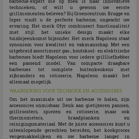
barbecue-expert die op zoek is naar innovatieve
technieken, of wilt u gewoon uw eerste
grillmomenten beleven? Bij Groencentrum Brugge en
Ieper vindt u de perfecte barbecue, ongeacht uw
ervaring. Het merk Ofyr combineert functionaliteit
met stijl: het unieke design maakt elke
tuinbijeenkomst bijzonder. Het merk Napoleon staat
synoniem voor kwaliteit en vakmanschap. Met een
uitgebreid assortiment gas-, houtskool- en elektrische
barbecues biedt Napoleon voor iedere grillliefhebber
een passend model. Van compacte draagbare
barbecues tot complete buitenkeukens met
zijbranders en rotisserie, Napoleon maakt het
allemaal mogelijk.
WAARDERING VOOR TECHNIEK EN ACCESSOIRES
Om het maximale uit uw barbecue te halen, zijn
accessoires onmisbaar. Denk aan gietijzeren pannen,
grillroosters, spiezen en rotisserie, maar ook
thermometers, braadplanken en
reinigingsmateriaal. Met de juiste accessoires kunt u
uiteenlopende gerechten bereiden, het kookproces
vergemakkelijken én uw barbecue langer in