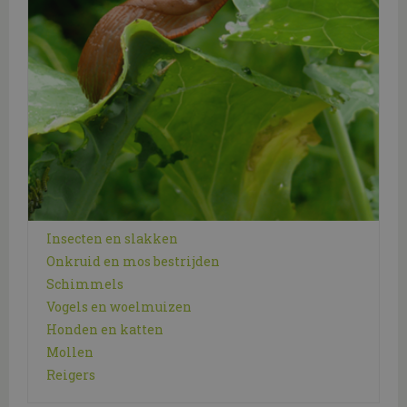
Insecten en slakken
Onkruid en mos bestrijden
Schimmels
Vogels en woelmuizen
Honden en katten
Mollen
Reigers