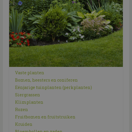
Vaste planten
Bomen, heesters en coniferen
Eénjarige tuinplanten (perkplanten)
Siergrassen
Klimplanten
Rozen
Fruitbomen en fruitstruiken
Kruiden
Bloembollen en zaden