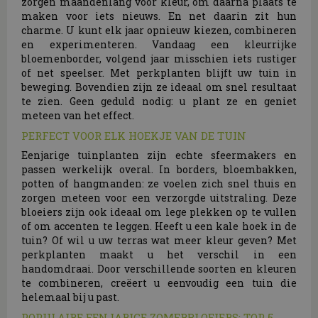
zorgen maandenlang voor kleur, om daarna plaats te
maken voor iets nieuws. En net daarin zit hun
charme. U kunt elk jaar opnieuw kiezen, combineren
en experimenteren. Vandaag een kleurrijke
bloemenborder, volgend jaar misschien iets rustiger
of net speelser. Met perkplanten blijft uw tuin in
beweging. Bovendien zijn ze ideaal om snel resultaat
te zien. Geen geduld nodig: u plant ze en geniet
meteen van het effect.
PERFECT VOOR ELK HOEKJE VAN DE TUIN
Eenjarige tuinplanten zijn echte sfeermakers en
passen werkelijk overal. In borders, bloembakken,
potten of hangmanden: ze voelen zich snel thuis en
zorgen meteen voor een verzorgde uitstraling. Deze
bloeiers zijn ook ideaal om lege plekken op te vullen
of om accenten te leggen. Heeft u een kale hoek in de
tuin? Of wil u uw terras wat meer kleur geven? Met
perkplanten maakt u het verschil in een
handomdraai. Door verschillende soorten en kleuren
te combineren, creëert u eenvoudig een tuin die
helemaal bij u past.
POPULAIRE EENJARIGE ZOMERBLOEIERS: TOP 5