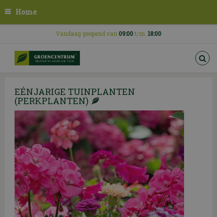
G
Home
a
n
a
Vandaag geopend van
09:00
t/m.
18:00
a
r
c
o
n
EÉNJARIGE TUINPLANTEN
t
(PERKPLANTEN)
e
n
t