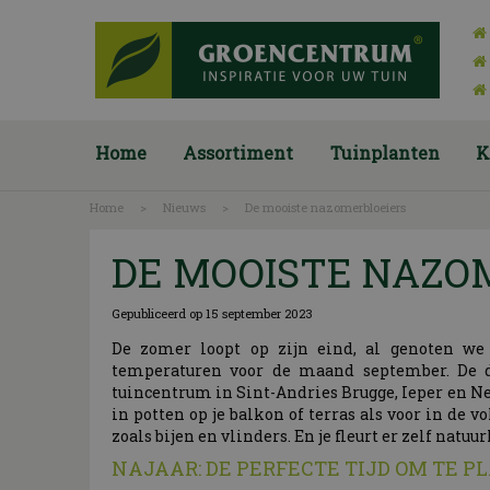
Ga
naar
content
Home
Assortiment
Tuinplanten
K
Home
>
Nieuws
>
De mooiste nazomerbloeiers
DE MOOISTE NAZO
Gepubliceerd op
15 september 2023
De zomer loopt op zijn eind, al genoten we
temperaturen voor de maand september. De da
tuincentrum in Sint-Andries Brugge, Ieper en Nev
in potten op je balkon of terras als voor in de 
zoals bijen en vlinders. En je fleurt er zelf na
NAJAAR: DE PERFECTE TIJD OM TE 