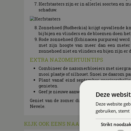
Herfstasters zijn er in allerlei soorten en 
schaduw.
Zonnehoed (Rudbeckia) krijgt opvallende kna
bij bijen en vlinders en de bloemen doen het
Rode zonnehoed (Echinacea purpurea) werd v
met zijn hoogte van meer dan een meter 
zonnehoed niet en vlinders en bijen zijn er d
EXTRA NAZOMERTUINTIPS
Combineer de nazomerbloeiers met siergrass
mooi plaatje of silhouet. Snoei ze daarom pas
Plant vanaf eind september voorjaarsbolle
genieten.
Geef je nieuwe aanwinsten regelmatig water 
Deze websit
Geniet van de zomer die op zijn eind loopt en b
Deze website geb
Nevele.
gebruiken, stemt
KIJK OOK EENS NAAR DE VOLGENDE BE
Strikt noodzak