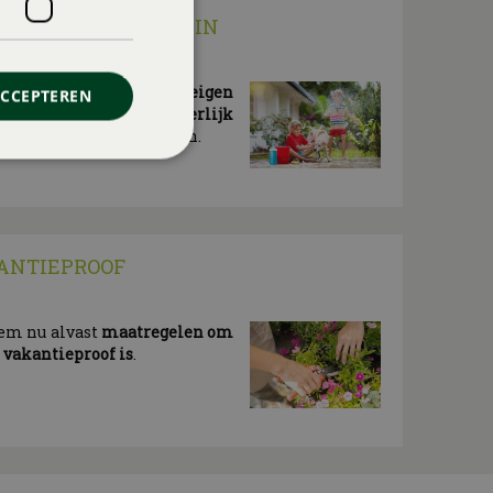
KIDS) IN EIGEN TUIN
vakantie? Maak er dan in
eigen
ACCEPTEREN
of (dak)terras een heerlijk
ok voor de (klein)kinderen.
ANTIEPROOF
eem nu alvast
maatregelen om
n vakantieproof is
.