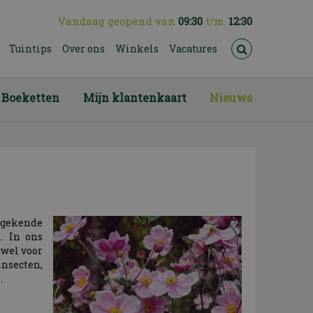
Vandaag geopend van
09:30
t/m.
12:30
Tuintips
Over ons
Winkels
Vacatures
Boeketten
Mijn klantenkaart
Nieuws
ngekende
. In ons
owel voor
insecten,
.