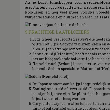
Als je komt tuinshoppen voor nazomerbloei
assortiment voorjaarsbollen en siergrassen. De
krokussen en nog veel meer vrolijke vroegbl
wuivende stengels en pluimen en aren. Zelfs als z
9 PRACHTIGE LAATBLOEIERS
Er zijn heel veel soorten salvia’s die heel l
witte ‘Hot Lips’. Sommige blijven klein en 
plek. Bij een strenge winter hebben ze besc
Zonnekruid (Helenium) heeft net als zonne
het omhoog stekende bolvormige hart en de 
Hemelsleutel (Sedum) is een sterke, vaste v
bekende Sedum spectabile ‘Matrone’ of ‘He
De Japanse anemoon krijgt lange, redelijk st
Koninginnekruid of leverkruid (Eupatorium) 
en bijen blij mee zijn. De plant doet het go
bijna twee meter hoog worden.
Chrysanten zijn er in allerlei soorten en m
tuin- of balkontafel en bij de voordeur. Chr