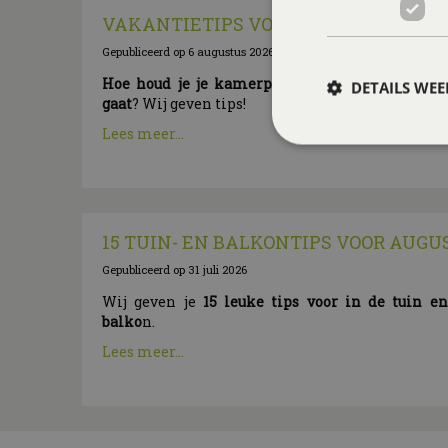
VAKANTIETIPS VOOR JE KAMERPLA
Gepubliceerd op
6 augustus 2026
Hoe houd je je kamerplanten mooi als je op 
DETAILS WE
gaat
? Wij geven tips!
Lees meer...
15 TUIN- EN BALKONTIPS VOOR AUGU
Gepubliceerd op
31 juli 2026
Wij geven je
15 leuke tips voor in de tuin e
balko
n.
Lees meer...