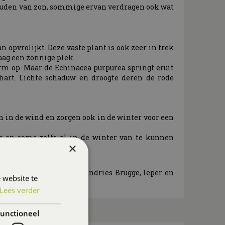
e houden van zon, sommige ervan verdragen ook wat
 opvrolijkt. Deze vaste plant is ook zeer in trek
raag een zonnige plek.
rm op. Maar de Echinacea purpurea springt eruit
art. Lichte schaduw en droogte deren de rode
 in de wind en zorgen ook in de winter voor een
ar en soms zelfs al in de winter van te kunnen
×
ebt geplant.
ons tuincentrum in Sint-Andries Brugge, Ieper en
 website te
Lees verder
unctioneel