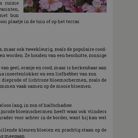
ns ruime
yacinten,
 met hun
i plaatje in de tuin of op het terras.
rs, maar ook tweekleurig, zoals de populaire rood-
ken worden. Ze houden van een beschutte, zonnige
n geel, oranje en rood, maar is herkenbaar aan
a insectenlokker en een liefhebber van zon.
gt dieprode of lichtroze bloemschermen, zoals de
 drommen vaak samen op de mooie bloemen.
loos lang, in zon of halfschaduw.
f wijnrode bloemschermen heeft waar ook vlinders
nrader voor achter in de border, want hij kan wel
hillende kleuren bloeien en prachtig staan op de
lang meegaan.