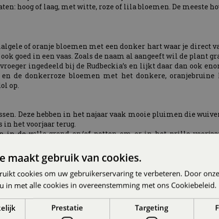
maten: hoog of laag, met witte, roze of lila bloemen. De meest
lgele of oranje bloemen met een donker hart waar je direct van
 ook goed in een vaas. Zoals de naam al aangeeft wil de plant g
roeger ingedeeld bij de Rudbeckia’s en lijkt daar dan ook eno
en de donkerroze bloemen met het donkere, oranjebruine h
ol op.
en. Deze hebben in het najaar vaak mooie pluimen die wuiven
 in het voorjaar terug.
n in de volle grond en/of potten om er in het prille voorja
als het droog en warm weer is. Zeker wanneer je ze in potten h
e maakt gebruik van cookies.
ereid je tuin stiekem alvast voor op het najaar. Tot snel in 
ruikt cookies om uw gebruikerservaring te verbeteren. Door onze
 u in met alle cookies in overeenstemming met ons Cookiebeleid.
RICHTEN:
elijk
Prestatie
Targeting
F