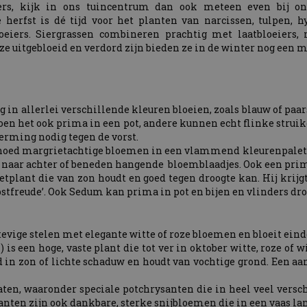
ers, kijk in ons tuincentrum dan ook meteen even bij o
 herfst is dé tijd voor het planten van narcissen, tulpen, h
oeiers. Siergrassen combineren prachtig met laatbloeiers,
e uitgebloeid en verdord zijn bieden ze in de winter nog een moo
ang in allerlei verschillende kleuren bloeien, zoals blauw of paa
doen het ook prima in een pot, andere kunnen echt flinke strui
herming nodig tegen de vorst.
hoed margrietachtige bloemen in een vlammend kleurenpalet va
naar achter of beneden hangende bloemblaadjes. Ook een prim
etplant die van zon houdt en goed tegen droogte kan. Hij krij
rbstfreude’. Ook Sedum kan prima in pot en bijen en vlinders
evige stelen met elegante witte of roze bloemen en bloeit einde
is een hoge, vaste plant die tot ver in oktober witte, roze o
ed in zon of lichte schaduw en houdt van vochtige grond. Een aa
aten, waaronder speciale potchrysanten die in heel veel versc
ysanten zijn ook dankbare, sterke snijbloemen die in een vaas 