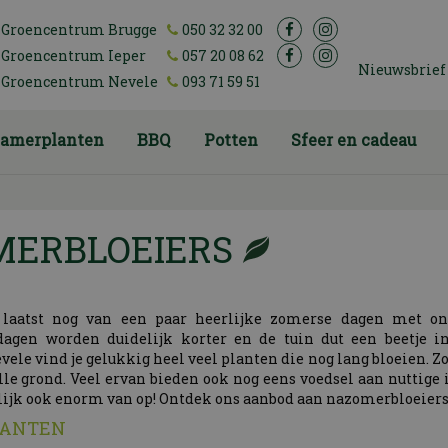
Groencentrum Brugge
050 32 32 00
Groencentrum Ieper
057 20 08 62
Nieuwsbrief
Groencentrum Nevele
093 71 59 51
amerplanten
BBQ
Potten
Sfeer en cadeau
MERBLOEIERS
 laatst nog van een paar heerlijke zomerse dagen met o
gen worden duidelijk korter en de tuin dut een beetje in
ele vind je gelukkig heel veel planten die nog lang bloeien. Z
volle grond. Veel ervan bieden ook nog eens voedsel aan nuttige 
tuurlijk ook enorm van op! Ontdek ons aanbod aan nazomerbloeiers
PLANTEN