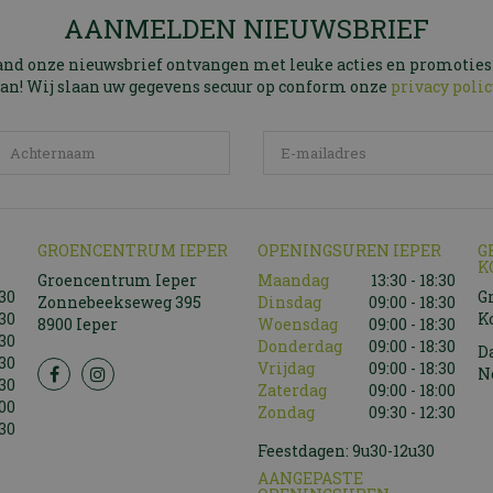
AANMELDEN NIEUWSBRIEF
and onze nieuwsbrief ontvangen met leuke acties en promoties
an! Wij slaan uw gegevens secuur op conform onze
privacy polic
GROENCENTRUM IEPER
OPENINGSUREN IEPER
G
K
Groencentrum Ieper
Maandag
13:30 - 18:30
:30
G
Zonnebeekseweg 395
Dinsdag
09:00 - 18:30
:30
K
8900 Ieper
Woensdag
09:00 - 18:30
:30
Donderdag
09:00 - 18:30
D
:30
Vrijdag
09:00 - 18:30
N
:30
Zaterdag
09:00 - 18:00
:00
Zondag
09:30 - 12:30
:30
Feestdagen: 9u30-12u30
AANGEPASTE