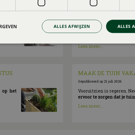
NTEN
VAKANTIETIPS (MET 
Gepubliceerd op
4 augustus 2026
vakantie
Ga je deze zomer niet op 
ERGEVEN
ALLES AFWIJZEN
ALLES 
tuin of op eigen balkon 
vakantieparadijsje van
, o
Lees meer...
STUS
MAAK DE TUIN VAK
Gepubliceerd op
21 juli 2026
n op het
Vooruitzien is regeren. N
ervoor te zorgen dat je tui
Lees meer...