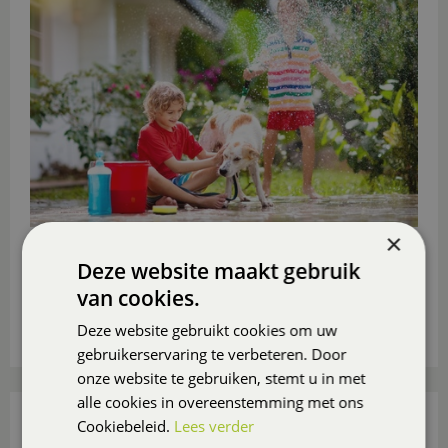
×
Ga je deze zomer niet op vakantie? Maak er dan in
eigen tuin of op eigen balkon of (dak)terras een
Deze website maakt gebruik
heerlijk vakantieparadijsje van
, ook voor de
van cookies.
(klein)kinderen.
Deze website gebruikt cookies om uw
Lees meer...
gebruikerservaring te verbeteren. Door
onze website te gebruiken, stemt u in met
alle cookies in overeenstemming met ons
15 TUIN- EN BALKONTIPS VOOR AUGUSTUS
Cookiebeleid.
Lees verder
Gepubliceerd op
31 juli 2026