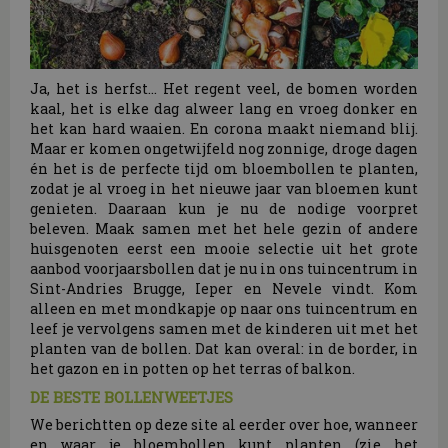
Ja, het is herfst… Het regent veel, de bomen worden
kaal, het is elke dag alweer lang en vroeg donker en
het kan hard waaien. En corona maakt niemand blij.
Maar er komen ongetwijfeld nog zonnige, droge dagen
én het is de perfecte tijd om bloembollen te planten,
zodat je al vroeg in het nieuwe jaar van bloemen kunt
genieten. Daaraan kun je nu de nodige voorpret
beleven. Maak samen met het hele gezin of andere
huisgenoten eerst een mooie selectie uit het grote
aanbod voorjaarsbollen dat je nu in ons tuincentrum in
Sint-Andries Brugge, Ieper en Nevele vindt. Kom
alleen en met mondkapje op naar ons tuincentrum en
leef je vervolgens samen met de kinderen uit met het
planten van de bollen. Dat kan overal: in de border, in
het gazon en in potten op het terras of balkon.
DE BESTE BOLLENWEETJES
We berichtten op deze site al eerder over hoe, wanneer
en waar je bloembollen kunt planten (zie het