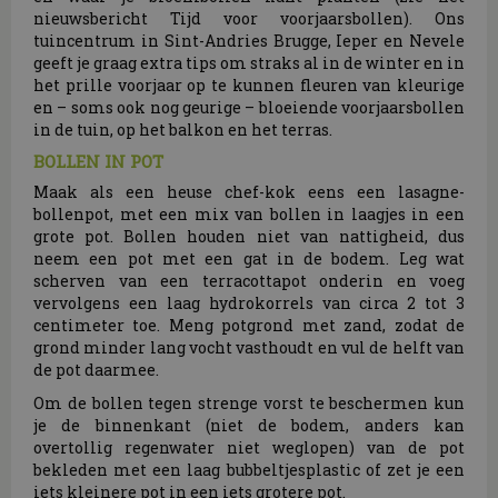
nieuwsbericht Tijd voor voorjaarsbollen). Ons
tuincentrum in Sint-Andries Brugge, Ieper en Nevele
geeft je graag extra tips om straks al in de winter en in
het prille voorjaar op te kunnen fleuren van kleurige
en – soms ook nog geurige – bloeiende voorjaarsbollen
in de tuin, op het balkon en het terras.
BOLLEN IN POT
Maak als een heuse chef-kok eens een lasagne-
bollenpot, met een mix van bollen in laagjes in een
grote pot. Bollen houden niet van nattigheid, dus
neem een pot met een gat in de bodem. Leg wat
scherven van een terracottapot onderin en voeg
vervolgens een laag hydrokorrels van circa 2 tot 3
centimeter toe. Meng potgrond met zand, zodat de
grond minder lang vocht vasthoudt en vul de helft van
de pot daarmee.
Om de bollen tegen strenge vorst te beschermen kun
je de binnenkant (niet de bodem, anders kan
overtollig regenwater niet weglopen) van de pot
bekleden met een laag bubbeltjesplastic of zet je een
iets kleinere pot in een iets grotere pot.