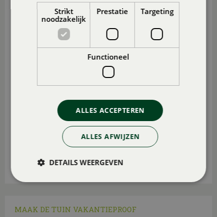
Strikt
Prestatie
Targeting
noodzakelijk
Functioneel
ALLES ACCEPTEREN
ALLES AFWIJZEN
Wij geven je
15 leuke tips voor in de tuin en op het
balko
n.
DETAILS WEERGEVEN
Lees meer...
MAAK DE TUIN VAKANTIEPROOF