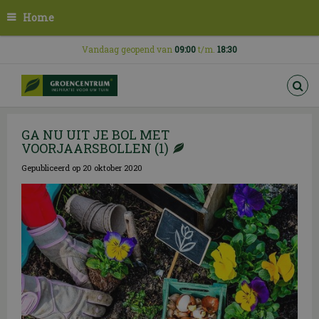
G
Home
a
n
a
Vandaag geopend van
09:00
t/m.
18:30
a
r
c
o
n
GA NU UIT JE BOL MET
t
VOORJAARSBOLLEN (1)
e
n
Gepubliceerd op
20 oktober 2020
t