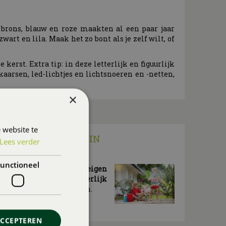
, brons, blauw en roze maakten al een paar jaar
rt en lila. Maak het zo bont als je zelf wilt, of
erst. Extra tip: in deze letterlijk en figuurlijk
aarsen, led-lichtjes en lichtsnoeren en -netten,
×
 website te
KIDS) IN EIGEN TUIN
Lees verder
unctioneel
vakantie? Maak er dan in
eigen
of (dak)terras een heerlijk
ok voor de (klein)kinderen.
ACCEPTEREN