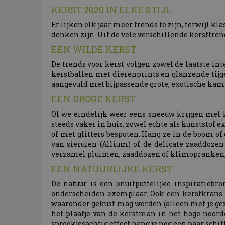
KERST 2020 IN ELKE STIJL
Er lijken elk jaar meer trends te zijn, terwijl kl
denken zijn. Uit de vele verschillende kersttren
EEN WILDE KERST
De trends voor kerst volgen zowel de laatste int
kerstballen met dierenprints en glanzende tijge
aangevuld met bijpassende grote, exotische kam
EEN DROGE KERST
Of we eindelijk weer eens sneeuw krijgen met ke
steeds vaker in huis, zowel echte als kunststof ex
of met glitters bespoten. Hang ze in de boom of
van sieruien (Allium) of de delicate zaaddozen
verzamel pluimen, zaaddozen of klimopranken, laa
EEN NATUURLIJKE KERST
De natuur is een onuitputtelijke inspiratiebr
onderscheiden exemplaar. Ook een kerstkrans 
waaronder gekust mag worden (alleen met je gezi
het plaatje van de kerstman in het hoge noorde
sprookjesachtig effect hang je nog een paar schi