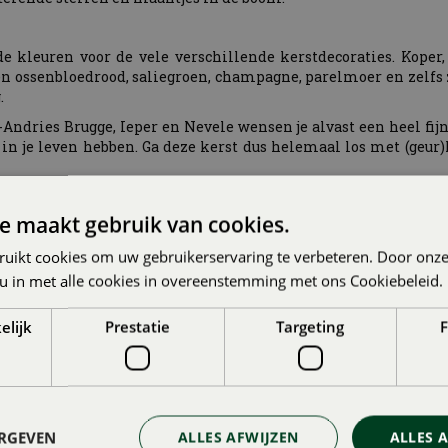
de kleuren voor de vele verschillende kerstdecoraties. Koper
 ossenbloedrood, saliegroen, champagne, parelmoer en zelfs zwa
.
ries Brugge, Ieper en Nevele wensen je alvast een heel fijne k
 in je leven hebben. Ga deze kerst dus helemaal los met (geur)k
e maakt gebruik van cookies.
RICHTEN:
ruikt cookies om uw gebruikerservaring te verbeteren. Door onze
NTEN
VAKANTIETIPS (MET 
 u in met alle cookies in overeenstemming met ons Cookiebeleid.
Gepubliceerd op
4 augustus 2026
elijk
Prestatie
Targeting
F
vakantie
Ga je deze zomer niet op 
tuin of op eigen balkon 
vakantieparadijsje van
, o
Lees meer...
ERGEVEN
ALLES AFWIJZEN
ALLES 