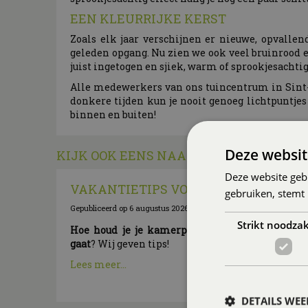
EEN KLEURRIJKE KERST
Zoals elk jaar verschijnen er nieuwe, opvallen
geleden opgang. Nu zien we ook veel bruinrood en
juist ingetogen en sjiek, warm of sprookjesachtig
Alle medewerkers van ons tuincentrum in Sint-And
donkere tijden kun je nooit genoeg lichtpuntjes
binnen en buiten!
Deze websit
KIJK OOK EENS NAAR DE VOLGENDE BE
Deze website geb
VAKANTIETIPS VOOR JE KAMERPLA
gebruiken, stemt
Gepubliceerd op
6 augustus 2026
Strikt noodzak
Hoe houd je je kamerplanten mooi als je op 
gaat
? Wij geven tips!
Lees meer...
DETAILS WE