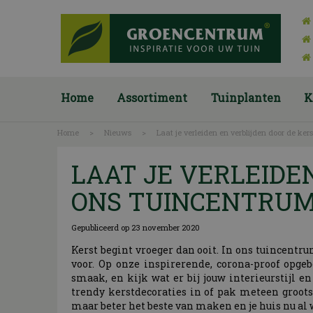
Ga
naar
content
Home
Assortiment
Tuinplanten
K
Home
>
Nieuws
>
Laat je verleiden en verblijden door de ke
LAAT JE VERLEIDE
ONS TUINCENTRU
Gepubliceerd op
23 november 2020
Kerst begint vroeger dan ooit. In ons tuincentr
voor. Op onze inspirerende, corona-proof opgeb
smaak, en kijk wat er bij jouw interieurstijl e
trendy kerstdecoraties in of pak meteen groots 
maar beter het beste van maken en je huis nu al