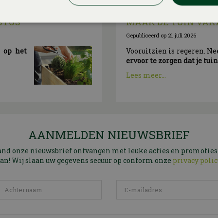
STUS
MAAK DE TUIN VAK
Gepubliceerd op
21 juli 2026
n op het
Vooruitzien is regeren. N
ervoor te zorgen dat je tui
Lees meer...
AANMELDEN NIEUWSBRIEF
and onze nieuwsbrief ontvangen met leuke acties en promoties
an! Wij slaan uw gegevens secuur op conform onze
privacy polic