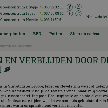
Groencentrum Brugge
050 32 32 00
Groencentrum Ieper
057 20 08 62
Nieuwsbrief
Groencentrum Nevele
093 71 59 51
amerplanten
BBQ
Potten
Sfeer en cadeau
rstshow in ons tuincentrum
N EN VERBLIJDEN DOOR 
M
um in Sint-Andries Brugge, Ieper en Nevele zijn we er al helem
ouwde kerstshow vind je de laatste trends. Maar volg vooral
n gezinssamenstelling past. Doe inspiratie op en sla alvast wa
uit. In deze nare tijden waarin we aan huis gekluisterd zijn 
 winters warm en sprankelend verlicht inrichten.