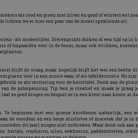
assiekers als rood en groen met zilver en goud of winters wit noo
ds lichten we er hier een paar van de meest opvallende uit.
erieur- als modestijlen. Dierenprints duiken al een tijd op in 
rs of luipaarden voor in de boom, maar ook strikken, kussens
erplanten.
rst blijft de vraag, maar hopelijk blijft het wel een beetje 
emplaren voor in een mooie vaas, of als tafeldecoratie. Nu zijn 
 gebruik ze als versiering voor de kersttafel. Denk aan de pl
 van de judaspenning. Tip: ben je creatief en maak je graag j
t ze goed drogen en bespuit ze in een kleur naar keuze, al dan
on. Te beginnen met een groene kerstboom natuurlijk, een ec
aan de voordeur en een bosje mistletoe of maretak dat je in
nsleden dit jaar) mogen niet ontbreken. Maar denk ook aan pl
n: hertjes, rendieren, uilen, eekhoorns, paddenstoelen, eike
tterende sterren en maantjes in de boom.