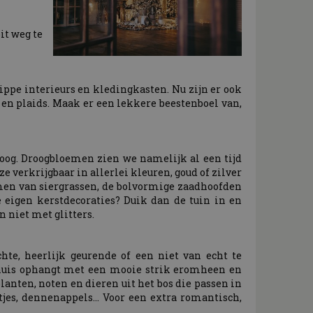
it weg te
hippe interieurs en kledingkasten. Nu zijn er ook
 en plaids. Maak er een lekkere beestenboel van,
droog. Droogbloemen zien we namelijk al een tijd
ze verkrijgbaar in allerlei kleuren, goud of zilver
uimen van siergrassen, de bolvormige zaadhoofden
e eigen kerstdecoraties? Duik dan de tuin in en
 niet met glitters.
hte, heerlijk geurende of een niet van echt te
 huis ophangt met een mooie strik eromheen en
anten, noten en dieren uit het bos die passen in
ltjes, dennenappels… Voor een extra romantisch,