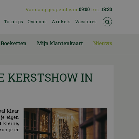
Vandaag geopend van
09:00
t/m.
18:30
Tuintips
Over ons
Winkels
Vacatures
Boeketten
Mijn klantenkaart
Nieuws
DE KERSTSHOW IN
aal klaar
 je eigen
t kleine,
kun je er