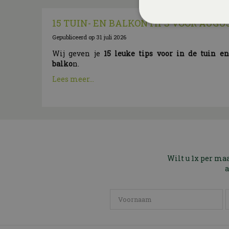
15 TUIN- EN BALKONTIPS VOOR AUGU
Gepubliceerd op
31 juli 2026
Wij geven je
15 leuke tips voor in de tuin e
balko
n.
Lees meer...
Wilt u 1x per ma
a