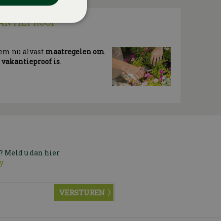
ANTIEPROOF
eem nu alvast
maatregelen om
n vakantieproof is
.
? Meld u dan hier
y.