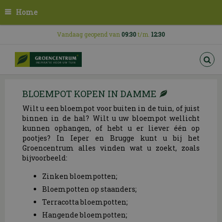
G
Home
a
n
a
Vandaag geopend van
09:30
t/m.
12:30
a
r
c
o
n
BLOEMPOT KOPEN IN DAMME
t
e
Wilt u een bloempot voor buiten in de tuin, of juist
n
binnen in de hal? Wilt u uw bloempot wellicht
t
kunnen ophangen, of hebt u er liever één op
pootjes? In Ieper en Brugge kunt u bij het
Groencentrum alles vinden wat u zoekt, zoals
bijvoorbeeld:
Zinken bloempotten;
Bloempotten op staanders;
Terracotta bloempotten;
Hangende bloempotten;