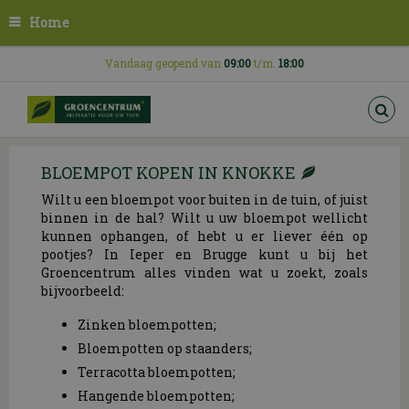
G
Home
a
n
a
Vandaag geopend van
09:00
t/m.
18:00
a
r
c
o
n
BLOEMPOT KOPEN IN KNOKKE
t
e
Wilt u een bloempot voor buiten in de tuin, of juist
n
binnen in de hal? Wilt u uw bloempot wellicht
t
kunnen ophangen, of hebt u er liever één op
pootjes? In Ieper en Brugge kunt u bij het
Groencentrum alles vinden wat u zoekt, zoals
bijvoorbeeld:
Zinken bloempotten;
Bloempotten op staanders;
Terracotta bloempotten;
Hangende bloempotten;