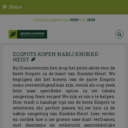
G
Home
a
n
a
Vandaag geopend van
09:00
t/m.
18:30
a
r
c
o
n
ECOPOTS KOPEN NABIJ KNOKKE-
t
HEIST
e
n
Bij Groencentrum ben je op het juiste adres voor de
t
beste Ecopots in de buurt van Knokke-Heist. We
begrijpen dat het kiezen van de juiste Ecopots
soms overweldigend kan zijn, vooral als u op zoek
bent naar specifieke opties in uw lokale
omgeving. Geen zorgen! We zijn er om u te helpen.
Hier vindt u handige tips om de beste Ecopots te
selecteren die perfect passen bij uw tuin in de
nabije omgeving van Knokke-Heist. Lees verder
en ontdek hoe u uw groene oase kunt verfraaien
met duurzame en esthetisch aantrekkelijke