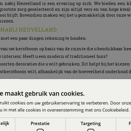
nabij Heuvelland is een ervaring op zich. We bieden een klan
otste zorg geselecteerd en zijn altijd vers en van hoge kwal
ooi blijft. Bovendien maken wij het u gemakkelijk door onze 
kiezen.
M NABIJ HEUVELLAND
 met een paar dingen rekening te houden:
e van uw kerstboom op basis van de ruimte die u beschikbaar hee
 uw interieur. Heeft u een modern of traditioneel huis?
soorten decoraties die u wilt gebruiken. Dit helpt bij het kiezen
unstkerstboom wilt, afhankelijk van de hoeveelheid onderhoud di
eid om de perfecte kerstboom te kopen bij Groencentrum nabij 
e maakt gebruik van cookies.
ruikt cookies om uw gebruikerservaring te verbeteren. Door onze
 u in met alle cookies in overeenstemming met ons Cookiebeleid.
elijk
Prestatie
Targeting
F