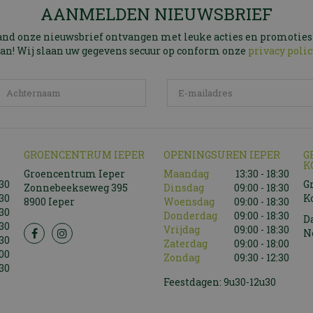
AANMELDEN NIEUWSBRIEF
and onze nieuwsbrief ontvangen met leuke acties en promoties
an! Wij slaan uw gegevens secuur op conform onze
privacy polic
GROENCENTRUM IEPER
OPENINGSUREN IEPER
G
K
Groencentrum Ieper
Maandag
13:30 - 18:30
:30
G
Zonnebeekseweg 395
Dinsdag
09:00 - 18:30
:30
K
8900 Ieper
Woensdag
09:00 - 18:30
:30
Donderdag
09:00 - 18:30
D
:30
Vrijdag
09:00 - 18:30
N
:30
Zaterdag
09:00 - 18:00
:00
Zondag
09:30 - 12:30
:30
Feestdagen: 9u30-12u30