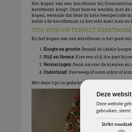
Het kopen van een kerstboom bij Groencentrum 
kerstboom koopt. Onze bomen worden met de gro
kopen, wetende dat deze de hele feestperiode m
zodat u de kerstbomen in het echt kunt zien en 
TIPS VOOR UW PERFECT KERSTBOO
Bij het kopen van een kerstboom is het goed om
Hoogte en grootte
: Bepaal de ideale hoogt
Stijl en thema
: Kies een stijl die past bij
Versieringen
: Denk na over de kleuren en 
Onderhoud
: Overweeg of u een echte of k
Met deze tips in gedachten bent u goed voorber
Deze websit
Deze website geb
gebruiken, stemt
Strikt noodzak