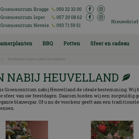
Groencentrum Brugge
050 32 32 00
Groencentrum Ieper
057 20 08 62
Nieuwsbrief
Groencentrum Nevele
093 71 59 51
amerplanten
BBQ
Potten
Sfeer en cadeau
>
Kerstboom kopen nabij Heuvelland
 NABIJ HEUVELLAND
 is Groencentrum nabij Heuvelland de ideale bestemming. Wij b
n de sfeer van uw feestdagen. Daarom bieden wij een zorgvuldig
ante blauwspar. Of u nu de voorkeur geeft aan een traditionel
wensen.