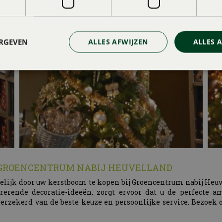
ERGEVEN
ALLES AFWIJZEN
ALLES 
J GROENCENTRUM NABIJ HEUVELLAND
elijk door uw kerstboom te kopen bij Groencentrum nabij Heuve
rende decoratie-ideeën, zorgt ervoor dat u de perfecte a
erzekerd van de beste keuze en persoonlijke service. Bezoek 