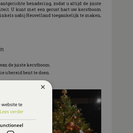
tgerichte benadering, zodat u altijd de juiste
iteit. U kunt met een gerust hart uw kerstboom
winkels nabij Heuvelland toegankelijk te maken,
ft.
 van de juiste kerstboom.
e u bereid bent te doen.
Heuvelland.
×
 website te
Lees verder
unctioneel