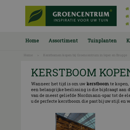
Ga
naar
content
Home
Assortiment
Tuinplanten
K
Home
>
Kerstbomen kopen bij Groencentrum in Ieper en Brugge
KERSTBOOM KOPEN
Wanneer het tijd is om uw
kerstboom
te kopen,
een belangrijke beslissing is die bijdraagt aa
van de meest geliefde Nordmann-spar tot de eleg
u de perfecte kerstboom die past bij uw stijl en 