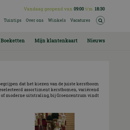
Vandaag geopend van
09:00
t/m.
18:30
Tuintips
Over ons
Winkels
Vacatures
Boeketten
Mijn klantenkaart
Nieuws
egrijpen dat het kiezen van de juiste kerstboom
 geselecteerd assortiment kerstbomen, variërend
e of moderne uitstraling, bij Groencentrum vindt