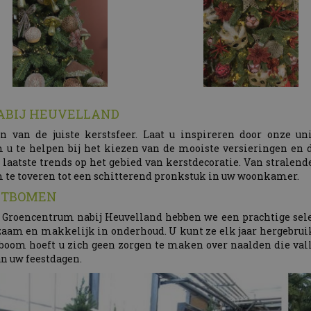
NABIJ HEUVELLAND
n van de juiste kerstsfeer. Laat u inspireren door onze u
u te helpen bij het kiezen van de mooiste versieringen en d
aatste trends op het gebied van kerstdecoratie. Van stralende
m te toveren tot een schitterend pronkstuk in uw woonkamer.
STBOMEN
 Groencentrum nabij Heuvelland hebben we een prachtige sel
rzaam en makkelijk in onderhoud. U kunt ze elk jaar hergebrui
oom hoeft u zich geen zorgen te maken over naalden die vall
an uw feestdagen.