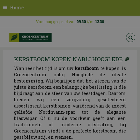
G
Home
a
n
a
Vandaag geopend van
09:30
t/m.
12:30
a
r
c
o
n
KERSTBOOM KOPEN NABIJ HOOGLEDE
t
e
Wanneer het tijd is om uw
kerstboom
te kopen, is
n
Groencentrum nabij Hooglede de ideale
t
bestemming. Wij begrijpen dat het kiezen van de
juiste kerstboom een belangrijke beslissing is die
bijdraagt aan de sfeer van uw feestdagen. Daarom
bieden wij een zorgvuldig geselecteerd
assortiment kerstbomen, variërend van de meest
geliefde Nordmann-spar tot de elegante
blauwspar. Of u nu de voorkeur geeft aan een
traditionele of moderne uitstraling, bij
Groencentrum vindt u de perfecte kerstboom die
past bij uw stijl en wensen.