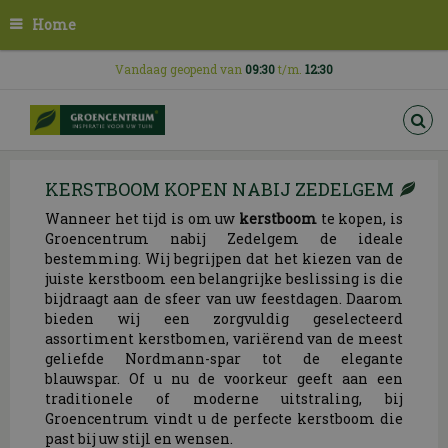
G
Home
a
n
a
Vandaag geopend van
09:30
t/m.
12:30
a
r
c
o
n
KERSTBOOM KOPEN NABIJ ZEDELGEM
t
e
Wanneer het tijd is om uw
kerstboom
te kopen, is
n
Groencentrum nabij Zedelgem de ideale
t
bestemming. Wij begrijpen dat het kiezen van de
juiste kerstboom een belangrijke beslissing is die
bijdraagt aan de sfeer van uw feestdagen. Daarom
bieden wij een zorgvuldig geselecteerd
assortiment kerstbomen, variërend van de meest
geliefde Nordmann-spar tot de elegante
blauwspar. Of u nu de voorkeur geeft aan een
traditionele of moderne uitstraling, bij
Groencentrum vindt u de perfecte kerstboom die
past bij uw stijl en wensen.