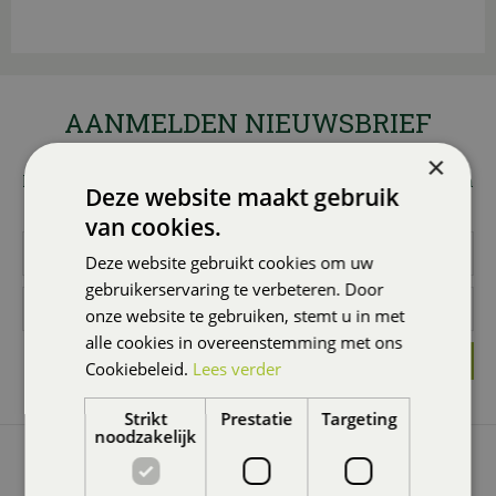
AANMELDEN NIEUWSBRIEF
Wilt u 1x per maand onze nieuwsbrief ontvangen met
×
leuke acties en promoties? Meld u dan hier aan! Wij slaan
Deze website maakt gebruik
uw gegevens secuur op conform onze
privacy policy.
van cookies.
Deze website gebruikt cookies om uw
gebruikerservaring te verbeteren. Door
onze website te gebruiken, stemt u in met
alle cookies in overeenstemming met ons
Cookiebeleid.
Lees verder
Strikt
Prestatie
Targeting
noodzakelijk
GROENCENTRUM BRUGGE