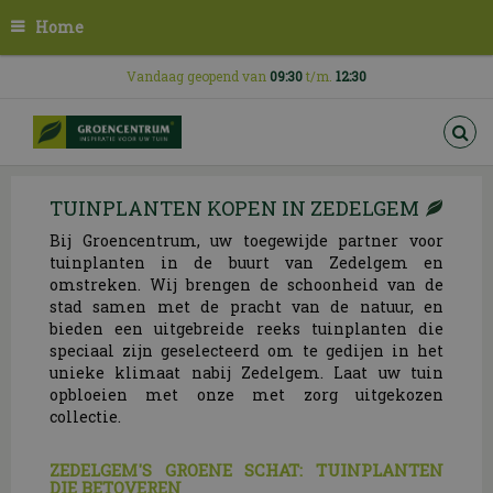
G
Home
a
n
a
Vandaag geopend van
09:30
t/m.
12:30
a
r
c
o
n
TUINPLANTEN KOPEN IN ZEDELGEM
t
e
Bij Groencentrum, uw toegewijde partner voor
n
tuinplanten in de buurt van Zedelgem en
t
omstreken. Wij brengen de schoonheid van de
stad samen met de pracht van de natuur, en
bieden een uitgebreide reeks tuinplanten die
speciaal zijn geselecteerd om te gedijen in het
unieke klimaat nabij Zedelgem. Laat uw tuin
opbloeien met onze met zorg uitgekozen
collectie.
ZEDELGEM'S GROENE SCHAT: TUINPLANTEN
DIE BETOVEREN