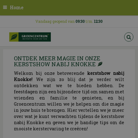
G
Home
a
n
a
Vandaag geopend van
09:30
t/m.
12:30
a
r
c
o
n
ONTDEK MEER MAGIE IN ONZE
t
KERSTSHOW NABIJ KNOKKE
e
n
Welkom bij onze betoverende
kerstshow nabij
t
Knokke!
We zijn zo blij dat je verder wilt
ontdekken wat we te bieden hebben. De
feestdagen zijn een bijzondere tijd om samen met
vrienden en familie te genieten, en bij
Groencentrum willen we je helpen om die magie
in jouw huis te brengen. Hier vertellen we je meer
over wat je kunt verwachten tijdens de kerstshow
nabij Knokke en geven we je handige tips om de
mooiste kerstervaring te creëren!