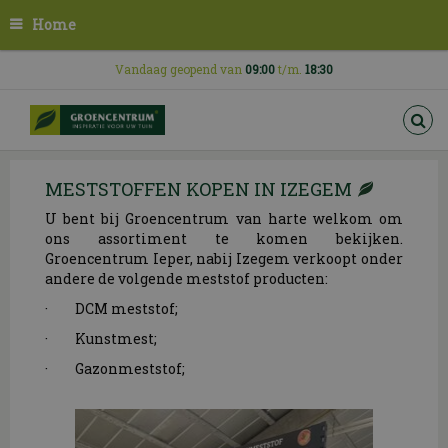
G
Home
a
n
a
Vandaag geopend van
09:00
t/m.
18:30
a
r
c
o
n
MESTSTOFFEN KOPEN IN IZEGEM
t
e
U bent bij Groencentrum van harte welkom om
n
ons assortiment te komen bekijken.
t
Groencentrum Ieper, nabij Izegem verkoopt onder
andere de volgende meststof producten:
·
DCM meststof;
·
Kunstmest;
·
Gazonmeststof;