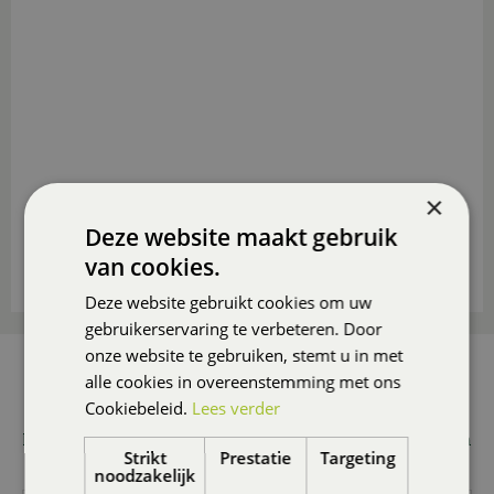
×
Deze website maakt gebruik
van cookies.
Deze website gebruikt cookies om uw
gebruikerservaring te verbeteren. Door
onze website te gebruiken, stemt u in met
AANMELDEN NIEUWSBRIEF
alle cookies in overeenstemming met ons
Cookiebeleid.
Lees verder
Wilt u 1x per maand onze nieuwsbrief ontvangen met
leuke acties en promoties? Meld u dan hier aan! Wij slaan
Strikt
Prestatie
Targeting
uw gegevens secuur op conform onze
privacy policy.
noodzakelijk