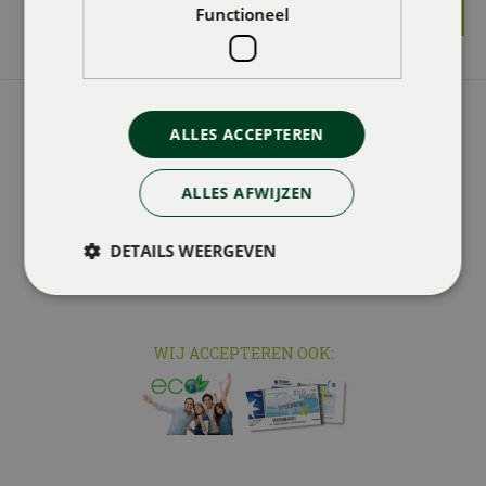
Functioneel
GROENCENTRUM BRUGGE
ALLES ACCEPTEREN
Groencentrum Brugge
Zandstraat 374
ALLES AFWIJZEN
8200 Sint-Andries Brugge
DETAILS WEERGEVEN
WIJ ACCEPTEREN OOK: