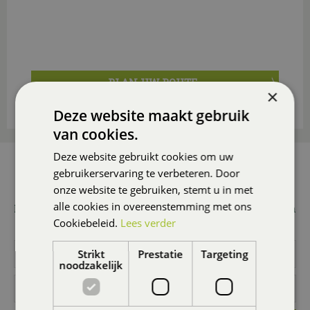
PLAN UW ROUTE
×
Deze website maakt gebruik
van cookies.
Deze website gebruikt cookies om uw
AANMELDEN NIEUWSBRIEF
gebruikerservaring te verbeteren. Door
onze website te gebruiken, stemt u in met
Wilt u 1x per maand onze nieuwsbrief ontvangen met
alle cookies in overeenstemming met ons
leuke acties en promoties? Meld u dan hier aan! Wij slaan
Cookiebeleid.
Lees verder
uw gegevens secuur op conform onze
privacy policy.
Strikt
Prestatie
Targeting
noodzakelijk