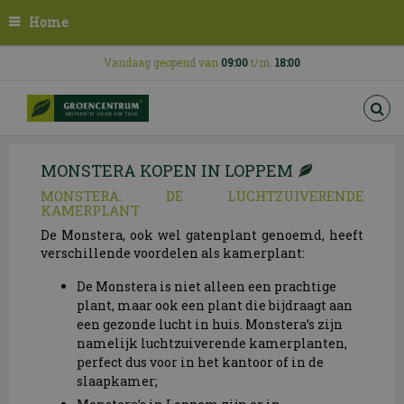
G
Home
a
n
a
Vandaag geopend van
09:00
t/m.
18:00
a
r
c
o
n
MONSTERA KOPEN IN LOPPEM
t
e
MONSTERA: DE LUCHTZUIVERENDE
n
KAMERPLANT
t
De Monstera, ook wel gatenplant genoemd, heeft
verschillende voordelen als kamerplant:
De Monstera is niet alleen een prachtige
plant, maar ook een plant die bijdraagt aan
een gezonde lucht in huis. Monstera’s zijn
namelijk luchtzuiverende kamerplanten,
perfect dus voor in het kantoor of in de
slaapkamer;