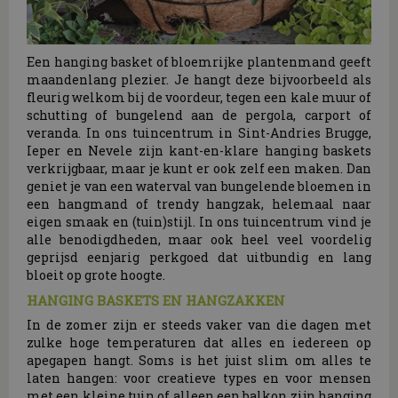
Een hanging basket of bloemrijke plantenmand geeft
maandenlang plezier. Je hangt deze bijvoorbeeld als
fleurig welkom bij de voordeur, tegen een kale muur of
schutting of bungelend aan de pergola, carport of
veranda. In ons tuincentrum in Sint-Andries Brugge,
Ieper en Nevele zijn kant-en-klare hanging baskets
verkrijgbaar, maar je kunt er ook zelf een maken. Dan
geniet je van een waterval van bungelende bloemen in
een hangmand of trendy hangzak, helemaal naar
eigen smaak en (tuin)stijl. In ons tuincentrum vind je
alle benodigdheden, maar ook heel veel voordelig
geprijsd eenjarig perkgoed dat uitbundig en lang
bloeit op grote hoogte.
HANGING BASKETS EN HANGZAKKEN
In de zomer zijn er steeds vaker van die dagen met
zulke hoge temperaturen dat alles en iedereen op
apegapen hangt. Soms is het juist slim om alles te
laten hangen: voor creatieve types en voor mensen
met een kleine tuin of alleen een balkon zijn hanging