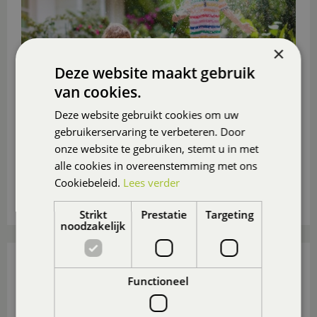
×
Deze website maakt gebruik
van cookies.
Deze website gebruikt cookies om uw
gebruikerservaring te verbeteren. Door
Ga je deze zomer niet op vakantie? Maak er dan in
onze website te gebruiken, stemt u in met
eigen tuin of op eigen balkon of (dak)terras een
alle cookies in overeenstemming met ons
heerlijk vakantieparadijsje van
, ook voor de
Cookiebeleid.
Lees verder
(klein)kinderen.
Lees meer...
Strikt
Prestatie
Targeting
noodzakelijk
15 TUIN- EN BALKONTIPS VOOR AUGUSTUS
Functioneel
Gepubliceerd op
31 juli 2026