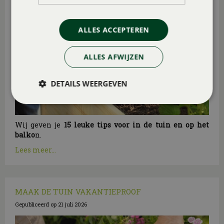
ALLES ACCEPTEREN
ALLES AFWIJZEN
DETAILS WEERGEVEN
Wij geven je
15 leuke tips voor in de tuin en op het
balko
n.
Lees meer...
MAAK DE TUIN VAKANTIEPROOF
Gepubliceerd op
21 juli 2026