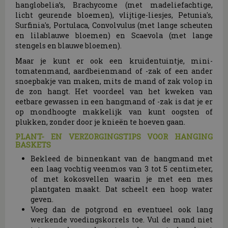
hanglobelia’s, Brachycome (met madeliefachtige,
licht geurende bloemen), vlijtige-liesjes, Petunia's,
Surfinia's, Portulaca, Convolvulus (met lange scheuten
en lilablauwe bloemen) en Scaevola (met lange
stengels en blauwe bloemen).
Maar je kunt er ook een kruidentuintje, mini-
tomatenmand, aardbeienmand of -zak of een ander
snoepbakje van maken, mits de mand of zak volop in
de zon hangt. Het voordeel van het kweken van
eetbare gewassen in een hangmand of -zak is dat je er
op mondhoogte makkelijk van kunt oogsten of
plukken, zonder door je knieën te hoeven gaan.
PLANT- EN VERZORGINGSTIPS VOOR HANGING
BASKETS
Bekleed de binnenkant van de hangmand met
een laag vochtig veenmos van 3 tot 5 centimeter,
of met kokosvellen waarin je met een mes
plantgaten maakt. Dat scheelt een hoop water
geven.
Voeg dan de potgrond en eventueel ook lang
werkende voedingskorrels toe. Vul de mand niet