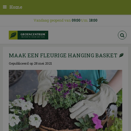
G
Home
a
n
a
Vandaag geopend van
09:00
t/m.
18:00
a
r
c
o
n
MAAK EEN FLEURIGE HANGING BASKET
t
e
Gepubliceerd op
28 mei 2021
n
t