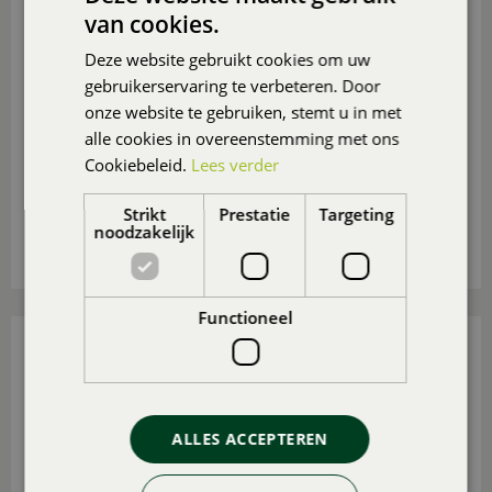
van cookies.
Deze website gebruikt cookies om uw
gebruikerservaring te verbeteren. Door
onze website te gebruiken, stemt u in met
alle cookies in overeenstemming met ons
Ga je deze zomer niet op vakantie? Maak er dan in
Cookiebeleid.
Lees verder
eigen tuin of op eigen balkon of (dak)terras een
heerlijk vakantieparadijsje van
, ook voor de
Strikt
Prestatie
Targeting
(klein)kinderen.
noodzakelijk
Lees meer...
Functioneel
15 TUIN- EN BALKONTIPS VOOR AUGUSTUS
Gepubliceerd op
31 juli 2026
ALLES ACCEPTEREN