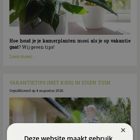
Hoe houd je je kamerplanten mooi als je op vakantie
gaat
? Wij geven tips!
Lees meer...
VAKANTIETIPS (MET KIDS) IN EIGEN TUIN
Gepubliceerd op
4 augustus 2026
×
Deze website maakt gebruik