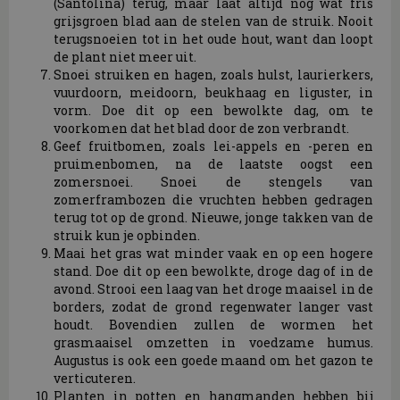
(Santolina) terug, maar laat altijd nog wat fris
grijsgroen blad aan de stelen van de struik. Nooit
terugsnoeien tot in het oude hout, want dan loopt
de plant niet meer uit.
Snoei struiken en hagen, zoals hulst, laurierkers,
vuurdoorn, meidoorn, beukhaag en liguster, in
vorm. Doe dit op een bewolkte dag, om te
voorkomen dat het blad door de zon verbrandt.
Geef fruitbomen, zoals lei-appels en -peren en
pruimenbomen, na de laatste oogst een
zomersnoei. Snoei de stengels van
zomerframbozen die vruchten hebben gedragen
terug tot op de grond. Nieuwe, jonge takken van de
struik kun je opbinden.
Maai het gras wat minder vaak en op een hogere
stand. Doe dit op een bewolkte, droge dag of in de
avond. Strooi een laag van het droge maaisel in de
borders, zodat de grond regenwater langer vast
houdt. Bovendien zullen de wormen het
grasmaaisel omzetten in voedzame humus.
Augustus is ook een goede maand om het gazon te
verticuteren.
Planten in potten en hangmanden hebben bij