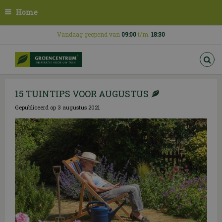
G
Home
a
n
a
Vandaag geopend van
09:00
t/m.
18:30
a
r
c
o
n
15 TUINTIPS VOOR AUGUSTUS
t
e
Gepubliceerd op
3 augustus 2021
n
t