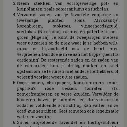
Neem stekken van vorstgevoelige pot- en
kuipplanten, zoals potgeraniums en fuchsia’s.
Verzamel zaden van je favoriete eenjarige en
tweejarige planten, zoals Afrikaantje,
korenbloem, stokroos, vingerhoedskruid,
siertabak (Nicotiana), cosmea en juffertje-in-het-
groen (Nigella). Je kunt de tweejarigen meteen
weer uitzaaien op de plek waar je ze hebben wilt,
maar er bijvoorbeeld ook de buurt mee
vergroenen. Dan doe je mee aan het hippe 'guerilla
gardening'. De resterende zaden en de zaden van
de eenjarigen kun je droog, donker en koel
opslaan om ze te ruilen met andere liefhebbers, of
volgend voorjaar weer uit te zaaien.
Oogst bonen, chilipepers, komkommers, mais,
paprika's, rode bessen, tomaten, sla,
zomerframbozen en verse kruiden. Verwijder de
bladeren boven je tomaten en druiventrossen
zodat er voldoende zonlicht op kan vallen en ze
goed kunnen rijpen. Geef tomaten ook regelmatig
water en voeding.
Snoei uitgebloeide lavendel en heiligenbloem