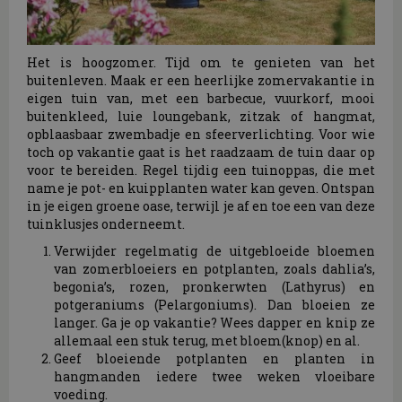
Het is hoogzomer. Tijd om te genieten van het
buitenleven. Maak er een heerlijke zomervakantie in
eigen tuin van, met een barbecue, vuurkorf, mooi
buitenkleed, luie loungebank, zitzak of hangmat,
opblaasbaar zwembadje en sfeerverlichting. Voor wie
toch op vakantie gaat is het raadzaam de tuin daar op
voor te bereiden. Regel tijdig een tuinoppas, die met
name je pot- en kuipplanten water kan geven. Ontspan
in je eigen groene oase, terwijl je af en toe een van deze
tuinklusjes onderneemt.
Verwijder regelmatig de uitgebloeide bloemen
van zomerbloeiers en potplanten, zoals dahlia’s,
begonia’s, rozen, pronkerwten (Lathyrus) en
potgeraniums (Pelargoniums). Dan bloeien ze
langer. Ga je op vakantie? Wees dapper en knip ze
allemaal een stuk terug, met bloem(knop) en al.
Geef bloeiende potplanten en planten in
hangmanden iedere twee weken vloeibare
voeding.