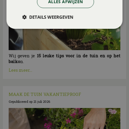
ALLES AFWIJZEN
DETAILS WEERGEVEN
Wij geven je
15 leuke tips voor in de tuin en op het
balko
n.
Lees meer...
MAAK DE TUIN VAKANTIEPROOF
Gepubliceerd op
21 juli 2026