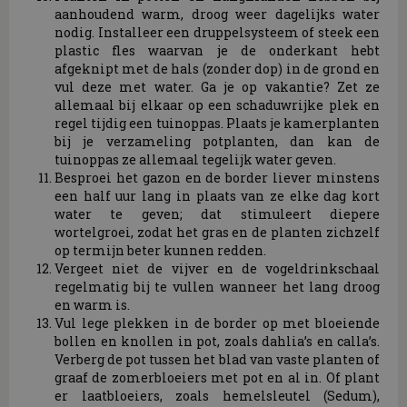
aanhoudend warm, droog weer dagelijks water
nodig. Installeer een druppelsysteem of steek een
plastic fles waarvan je de onderkant hebt
afgeknipt met de hals (zonder dop) in de grond en
vul deze met water. Ga je op vakantie? Zet ze
allemaal bij elkaar op een schaduwrijke plek en
regel tijdig een tuinoppas. Plaats je kamerplanten
bij je verzameling potplanten, dan kan de
tuinoppas ze allemaal tegelijk water geven.
Besproei het gazon en de border liever minstens
een half uur lang in plaats van ze elke dag kort
water te geven; dat stimuleert diepere
wortelgroei, zodat het gras en de planten zichzelf
op termijn beter kunnen redden.
Vergeet niet de vijver en de vogeldrinkschaal
regelmatig bij te vullen wanneer het lang droog
en warm is.
Vul lege plekken in de border op met bloeiende
bollen en knollen in pot, zoals dahlia’s en calla’s.
Verberg de pot tussen het blad van vaste planten of
graaf de zomerbloeiers met pot en al in. Of plant
er laatbloeiers, zoals hemelsleutel (Sedum),