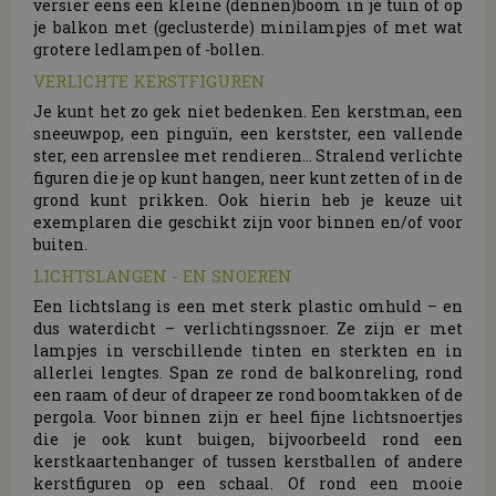
versier eens een kleine (dennen)boom in je tuin of op
je balkon met (geclusterde) minilampjes of met wat
grotere ledlampen of -bollen.
VERLICHTE KERSTFIGUREN
Je kunt het zo gek niet bedenken. Een kerstman, een
sneeuwpop, een pinguïn, een kerstster, een vallende
ster, een arrenslee met rendieren... Stralend verlichte
figuren die je op kunt hangen, neer kunt zetten of in de
grond kunt prikken. Ook hierin heb je keuze uit
exemplaren die geschikt zijn voor binnen en/of voor
buiten.
LICHTSLANGEN - EN SNOEREN
Een lichtslang is een met sterk plastic omhuld – en
dus waterdicht – verlichtingssnoer. Ze zijn er met
lampjes in verschillende tinten en sterkten en in
allerlei lengtes. Span ze rond de balkonreling, rond
een raam of deur of drapeer ze rond boomtakken of de
pergola. Voor binnen zijn er heel fijne lichtsnoertjes
die je ook kunt buigen, bijvoorbeeld rond een
kerstkaartenhanger of tussen kerstballen of andere
kerstfiguren op een schaal. Of rond een mooie