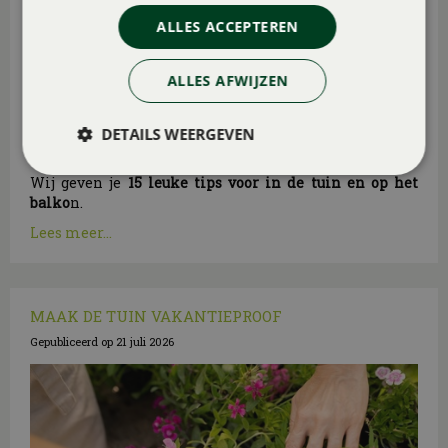
ALLES ACCEPTEREN
ALLES AFWIJZEN
DETAILS WEERGEVEN
Wij geven je
15 leuke tips voor in de tuin en op het
balko
n.
Lees meer...
MAAK DE TUIN VAKANTIEPROOF
Gepubliceerd op
21 juli 2026