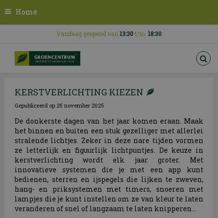
G
Home
a
n
a
Vandaag geopend van
13:30
t/m.
18:30
a
r
c
o
n
KERSTVERLICHTING KIEZEN
t
e
Gepubliceerd op
25 november 2025
n
t
De donkerste dagen van het jaar komen eraan. Maak
het binnen en buiten een stuk gezelliger met allerlei
stralende lichtjes. Zeker in deze nare tijden vormen
ze letterlijk en figuurlijk lichtpuntjes. De keuze in
kerstverlichting wordt elk jaar groter. Met
innovatieve systemen die je met een app kunt
bedienen, sterren en ijspegels die lijken te zweven,
hang- en priksystemen met timers, snoeren met
lampjes die je kunt instellen om ze van kleur te laten
veranderen of snel of langzaam te laten knipperen...