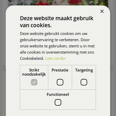
×
Deze website maakt gebruik
van cookies.
Deze website gebruikt cookies om uw
Ga je deze zomer niet op vakantie? Maak er dan in
eigen tuin of op eigen balkon of (dak)terras een
gebruikerservaring te verbeteren. Door
heerlijk vakantieparadijsje van
, ook voor de
onze website te gebruiken, stemt u in met
(klein)kinderen.
alle cookies in overeenstemming met ons
Lees meer...
Cookiebeleid.
Lees verder
Strikt
Prestatie
Targeting
noodzakelijk
15 TUIN- EN BALKONTIPS VOOR AUGUSTUS
Gepubliceerd op
31 juli 2026
Functioneel