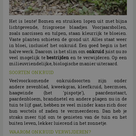
Het is lente! Bomen en struiken lopen uit met bijna
lichtgevende, frisgroene blaadjes. Voorjaarsbollen,
zoals narcissen en tulpen, staan kleurrijk te bloeien.
Vaste planten schieten de grond uit. Alles staat weer
in bloei, inclusief het onkruid. Een goed begin is het
halve werk. Daarom is het slim om
onkruid
juist nu zo
veel mogelijk te
bestrijden
en te verwijderen. Op een
milieuvriendelijke, biologische manier uiteraard.
SOORTEN ONKRUID
Veelvoorkomende onkruidsoorten zijn onder
andere zevenblad, kweekgras, kleefkruid, heermoes,
haagwinde (het 'pispotje'), paardenstaart,
paardenbloem, brandnetel en andere plagen nu in de
tuin te lijf gaat, hebben ze veel minder kans zich door
hun wortels of zaden te vermeerderen. Dan heb je
straks meer tijd om te genieten van de tuin en het
buiten leven, lekker luierend in het zonnetje.
WAAROM ONKRUID VERWIJDEREN?