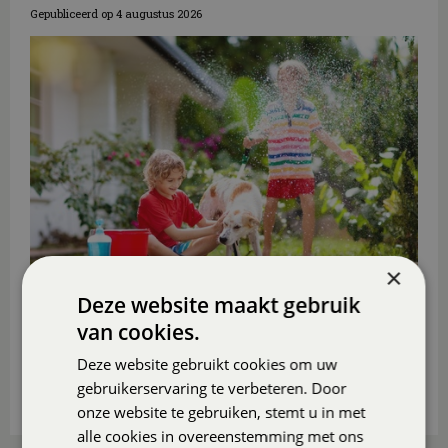
Gepubliceerd op
4 augustus 2026
×
Deze website maakt gebruik
Ga je deze zomer niet op vakantie? Maak er dan in
van cookies.
eigen tuin of op eigen balkon of (dak)terras een
heerlijk vakantieparadijsje van
, ook voor de
Deze website gebruikt cookies om uw
(klein)kinderen.
gebruikerservaring te verbeteren. Door
Lees meer...
onze website te gebruiken, stemt u in met
alle cookies in overeenstemming met ons