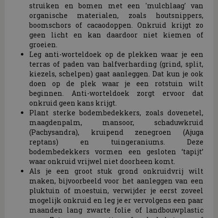
struiken en bomen met een 'mulchlaag' van
organische materialen, zoals houtsnippers,
boomschors of cacaodoppen. Onkruid krijgt zo
geen licht en kan daardoor niet kiemen of
groeien.
Leg anti-worteldoek op de plekken waar je een
terras of paden van halfverharding (grind, split,
kiezels, schelpen) gaat aanleggen. Dat kun je ook
doen op de plek waar je een rotstuin wilt
beginnen. Anti-worteldoek zorgt ervoor dat
onkruid geen kans krijgt.
Plant sterke bodembedekkers, zoals dovenetel,
maagdenpalm, mansoor, schaduwkruid
(Pachysandra), kruipend zenegroen (Ajuga
reptans) en tuingeraniums. Deze
bodembedekkers vormen een gesloten ‘tapijt’
waar onkruid vrijwel niet doorheen komt.
Als je een groot stuk grond onkruidvrij wilt
maken, bijvoorbeeld voor het aanleggen van een
pluktuin of moestuin, verwijder je eerst zoveel
mogelijk onkruid en leg je er vervolgens een paar
maanden lang zwarte folie of landbouwplastic