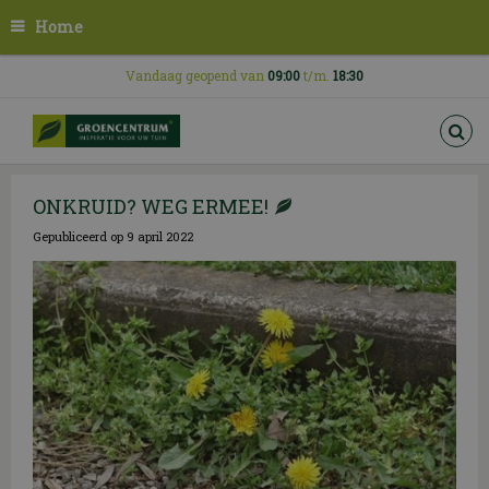
G
Home
a
n
a
Vandaag geopend van
09:00
t/m.
18:30
a
r
c
o
n
ONKRUID? WEG ERMEE!
t
e
Gepubliceerd op
9 april 2022
n
t