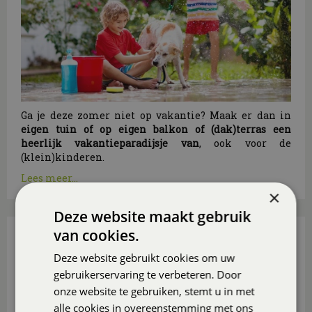
Ga je deze zomer niet op vakantie? Maak er dan in
eigen tuin of op eigen balkon of (dak)terras een
heerlijk vakantieparadijsje van
, ook voor de
(klein)kinderen.
Lees meer...
×
Deze website maakt gebruik
van cookies.
15 TUIN- EN BALKONTIPS VOOR AUGUSTUS
Gepubliceerd op
31 juli 2026
Deze website gebruikt cookies om uw
gebruikerservaring te verbeteren. Door
onze website te gebruiken, stemt u in met
alle cookies in overeenstemming met ons