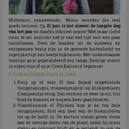
Midzomer, zonnewende... Mooie woorden die veel
goeds beloven. Op
21 juni is het alweer de langste dag
van het jaar
en daarbij officieel zomer! Met maar liefst
ruim 16 uur zonlicht heb je vast wel tijd voor een paar
tuinklussen. Even de handen uit de mouwen en
ontspannen bezig zijn in de gezonde buitenlucht en
tegelijkertijd een beetje bijkleuren. Met onderstaande
tuintips ga je gegarandeerd een lange, fleurige zomer
in eigen tuin of op je 'Costa Balconia' tegemoet.
9 TUINKLUSSEN VOOR 21 JUNI
Knip op of vóór 21 juni (bijna) uitgebloeide
tuingeraniums, vrouwenmantel en klokjesbloem
(Campanula) terug. Dan vormen ze weer mooi, fris
blad en kunnen ze nog een keer gaan bloeien.
Vlambloemen of Phloxen kun je nu ten dele
terugsnoeien. Kort een deel van de bloemstelen
tot op de helft in. De kortere stelen geven steun
aan de overige delen van de plant, zodat hij mooi
stevig en compact blijft én je verlengt zo ook de