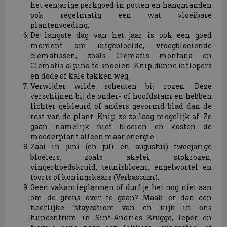
het eenjarige perkgoed in potten en hangmanden
ook regelmatig een wat vloeibare
plantenvoeding.
De langste dag van het jaar is ook een goed
moment om uitgebloeide, vroegbloeiende
clematissen, zoals Clematis montana en
Clematis alpina te snoeien. Knip dunne uitlopers
en dode of kale takken weg.
Verwijder wilde scheuten bij rozen. Deze
verschijnen bij de onder- of hoofdstam en hebben
lichter gekleurd of anders gevormd blad dan de
rest van de plant. Knip ze zo laag mogelijk af. Ze
gaan namelijk niet bloeien en kosten de
moederplant alleen maar energie.
Zaai in juni (en juli en augustus) tweejarige
bloeiers, zoals akelei, stokrozen,
vingerhoedskruid, teunisbloem, engelwortel en
toorts of koningskaars (Verbascum).
Geen vakantieplannen of durf je het nog niet aan
om de grens over te gaan? Maak er dan een
heerlijke “staycation” van en kijk in ons
tuincentrum in Sint-Andries Brugge, Ieper en