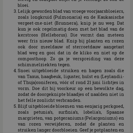
bloei.
Lelijk geworden blad van vroege voorjaarsbloeiers,
zoals longkruid (Pulmonaria) en de Kaukasische
vergeet-me-niet (Brunnera), knip je nu weg. Dat
kun je ook regelmatig doen met het blad van de
kerstroos (Helleborus). Die vormt dan meteen
weer fris nieuw blad. Knip bij planten en rozen
ook door meeldauw of sterroetdauw aangetast
blad weg en gooi dat in de kliko en niet op de
composthoop. Zo ga je verspreiding van deze
schimmelziekten tegen.
Snoei uitgebloeide struiken en hagen zoals die
van Taxus, haagbeuk, liguster, hulst en (Leylandii-
of Thuja)coniferen, vóór of rond 21 juni lichtjes in
vorm. Doe dit bij voorkeur op een bewolkte dag,
zodat de doorgeknipte blaadjes of naalden niet in
het felle zonlicht verbranden.
Blijf uitgebloeide bloemen van eenjarig perkgoed,
zoals petunia’s, surfinia’s, lobelia's, Spaanse
margrieten, van potgeraniums (Pelargoniums) en
van rozen verwijderen, zodat de planten en
struiken langer doorbloeien. Geef je potplanten en