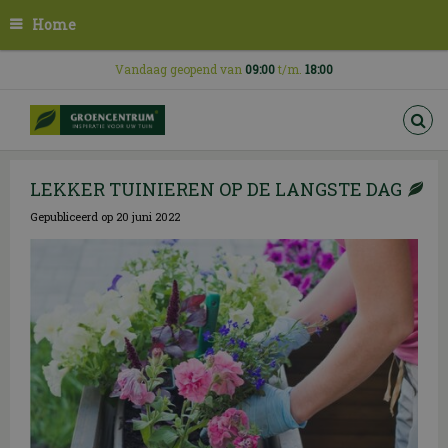
G
Home
a
n
a
Vandaag geopend van
09:00
t/m.
18:00
a
r
c
o
n
LEKKER TUINIEREN OP DE LANGSTE DAG
t
e
Gepubliceerd op
20 juni 2022
n
t