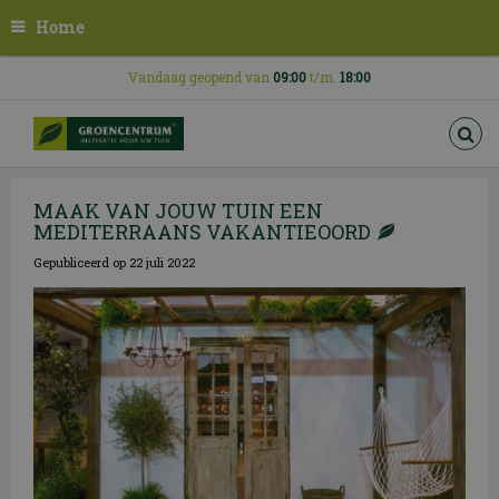
G
Home
a
n
a
Vandaag geopend van
09:00
t/m.
18:00
a
r
c
o
n
MAAK VAN JOUW TUIN EEN
t
MEDITERRAANS VAKANTIEOORD
e
n
Gepubliceerd op
22 juli 2022
t