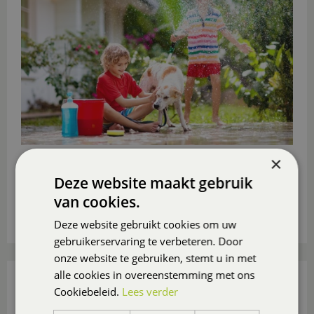
Ga je deze zomer niet op vakantie? Maak er dan in
×
eigen tuin of op eigen balkon of (dak)terras een
Deze website maakt gebruik
heerlijk vakantieparadijsje van
, ook voor de
van cookies.
(klein)kinderen.
Lees meer...
Deze website gebruikt cookies om uw
gebruikerservaring te verbeteren. Door
onze website te gebruiken, stemt u in met
alle cookies in overeenstemming met ons
15 TUIN- EN BALKONTIPS VOOR AUGUSTUS
Cookiebeleid.
Lees verder
Gepubliceerd op
31 juli 2026