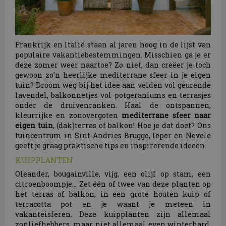
Frankrijk en Italië staan al jaren hoog in de lijst van
populaire vakantiebestemmingen. Misschien ga je er
deze zomer weer naartoe? Zo niet, dan creëer je toch
gewoon zo'n heerlijke mediterrane sfeer in je eigen
tuin? Droom weg bij het idee aan velden vol geurende
lavendel, balkonnetjes vol potgeraniums en terrasjes
onder de druivenranken. Haal de ontspannen,
kleurrijke en zonovergoten
mediterrane sfeer naar
eigen tuin
, (dak)terras of balkon! Hoe je dat doet? Ons
tuincentrum in Sint-Andries Brugge, Ieper en Nevele
geeft je graag praktische tips en inspirerende ideeën.
KUIPPLANTEN
Oleander, bougainville, vijg, een olijf op stam, een
citroenboompje... Zet één of twee van deze planten op
het terras of balkon, in een grote houten kuip of
terracotta pot en je waant je meteen in
vakanteisferen. Deze kuipplanten zijn allemaal
zonliefhebbers, maar niet allemaal even winterhard.