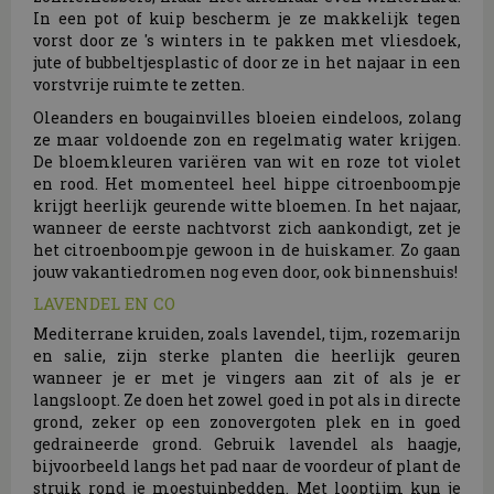
In een pot of kuip bescherm je ze makkelijk tegen
vorst door ze 's winters in te pakken met vliesdoek,
jute of bubbeltjesplastic of door ze in het najaar in een
vorstvrije ruimte te zetten.
Oleanders en bougainvilles bloeien eindeloos, zolang
ze maar voldoende zon en regelmatig water krijgen.
De bloemkleuren variëren van wit en roze tot violet
en rood. Het momenteel heel hippe citroenboompje
krijgt heerlijk geurende witte bloemen. In het najaar,
wanneer de eerste nachtvorst zich aankondigt, zet je
het citroenboompje gewoon in de huiskamer. Zo gaan
jouw vakantiedromen nog even door, ook binnenshuis!
LAVENDEL EN CO
Mediterrane kruiden, zoals lavendel, tijm, rozemarijn
en salie, zijn sterke planten die heerlijk geuren
wanneer je er met je vingers aan zit of als je er
langsloopt. Ze doen het zowel goed in pot als in directe
grond, zeker op een zonovergoten plek en in goed
gedraineerde grond. Gebruik lavendel als haagje,
bijvoorbeeld langs het pad naar de voordeur of plant de
struik rond je moestuinbedden. Met looptijm kun je