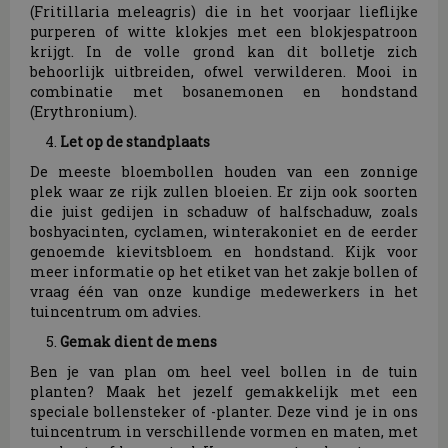
(Fritillaria meleagris) die in het voorjaar lieflijke
purperen of witte klokjes met een blokjespatroon
krijgt. In de volle grond kan dit bolletje zich
behoorlijk uitbreiden, ofwel verwilderen. Mooi in
combinatie met bosanemonen en hondstand
(Erythronium).
Let op de standplaats
De meeste bloembollen houden van een zonnige
plek waar ze rijk zullen bloeien. Er zijn ook soorten
die juist gedijen in schaduw of halfschaduw, zoals
boshyacinten, cyclamen, winterakoniet en de eerder
genoemde kievitsbloem en hondstand. Kijk voor
meer informatie op het etiket van het zakje bollen of
vraag één van onze kundige medewerkers in het
tuincentrum om advies.
Gemak dient de mens
Ben je van plan om heel veel bollen in de tuin
planten? Maak het jezelf gemakkelijk met een
speciale bollensteker of -planter. Deze vind je in ons
tuincentrum in verschillende vormen en maten, met