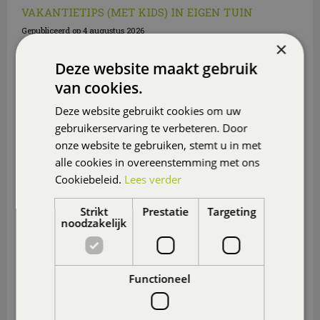
VAKANTIETIPS (MET KIDS) IN EIGEN TUIN
Gepubliceerd op
4 augustus 2026
×
Deze website maakt gebruik
van cookies.
Deze website gebruikt cookies om uw
gebruikerservaring te verbeteren. Door
onze website te gebruiken, stemt u in met
alle cookies in overeenstemming met ons
Cookiebeleid.
Lees verder
Strikt
Prestatie
Targeting
noodzakelijk
Ga je deze zomer niet op vakantie? Maak er dan in
eigen tuin of op eigen balkon of (dak)terras een
heerlijk vakantieparadijsje van
, ook voor de
Functioneel
(klein)kinderen.
Lees meer...