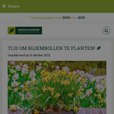
G
Home
a
n
a
Vandaag geopend van
09:00
t/m.
18:30
a
r
c
o
n
TIJD OM BLOEMBOLLEN TE PLANTEN!
t
e
Gepubliceerd op
16 oktober 2022
n
t