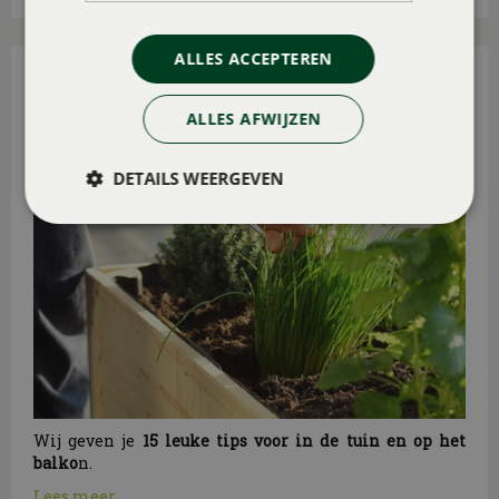
ALLES ACCEPTEREN
15 TUIN- EN BALKONTIPS VOOR AUGUSTUS
Gepubliceerd op
31 juli 2026
ALLES AFWIJZEN
DETAILS WEERGEVEN
Wij geven je
15 leuke tips voor in de tuin en op het
balko
n.
Lees meer...