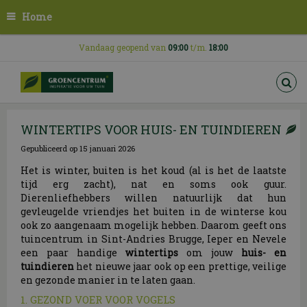
G
Home
a
n
a
Vandaag geopend van
09:00
t/m.
18:00
a
r
c
o
n
WINTERTIPS VOOR HUIS- EN TUINDIEREN
t
e
Gepubliceerd op
15 januari 2026
n
t
Het is winter, buiten is het koud (al is het de laatste
tijd erg zacht), nat en soms ook guur.
Dierenliefhebbers willen natuurlijk dat hun
gevleugelde vriendjes het buiten in de winterse kou
ook zo aangenaam mogelijk hebben. Daarom geeft ons
tuincentrum in Sint-Andries Brugge, Ieper en Nevele
een paar handige
wintertips
om jouw
huis- en
tuindieren
het nieuwe jaar ook op een prettige, veilige
en gezonde manier in te laten gaan.
1. GEZOND VOER VOOR VOGELS