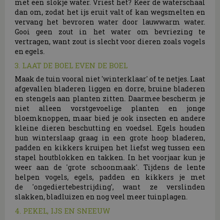
met een slokje water. Vriest het? Keer de waterschaal
dan om, zodat het ijs eruit valt of kan wegsmelten en
vervang het bevroren water door lauwwarm water.
Gooi geen zout in het water om bevriezing te
vertragen, want zout is slecht voor dieren zoals vogels
en egels.
3. LAAT DE BOEL EVEN DE BOEL
Maak de tuin vooral niet 'winterklaar' of te netjes. Laat
afgevallen bladeren liggen en dorre, bruine bladeren
en stengels aan planten zitten. Daarmee bescherm je
niet alleen vorstgevoelige planten en jonge
bloemknoppen, maar bied je ook insecten en andere
kleine dieren beschutting en voedsel. Egels houden
hun winterslaap graag in een grote hoop bladeren,
padden en kikkers kruipen het liefst weg tussen een
stapel houtblokken en takken. In het voorjaar kun je
weer aan de 'grote schoonmaak'. Tijdens de lente
helpen vogels, egels, padden en kikkers je met
de 'ongediertebestrijding', want ze verslinden
slakken, bladluizen en nog veel meer tuinplagen.
4. PEKEL, IJS EN SNEEUW