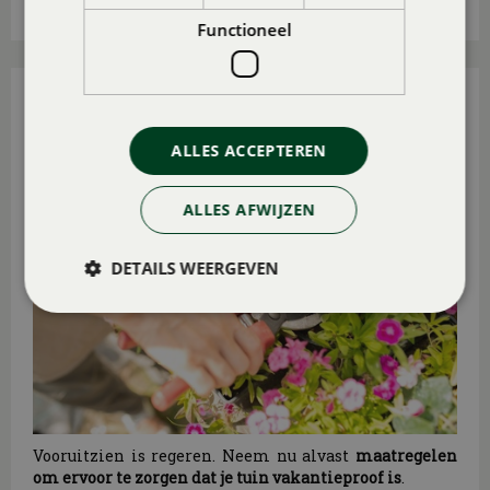
Lees meer...
Functioneel
MAAK DE TUIN VAKANTIEPROOF
Gepubliceerd op
21 juli 2026
ALLES ACCEPTEREN
ALLES AFWIJZEN
DETAILS WEERGEVEN
Vooruitzien is regeren. Neem nu alvast
maatregelen
om ervoor te zorgen dat je tuin vakantieproof is
.