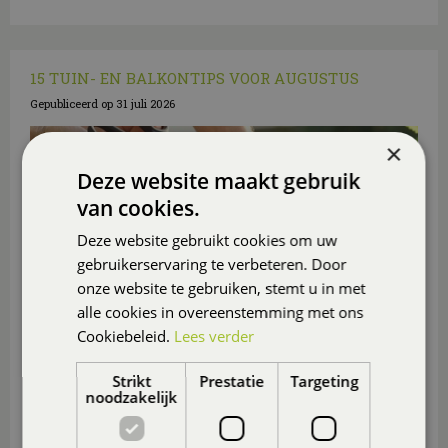
15 TUIN- EN BALKONTIPS VOOR AUGUSTUS
Gepubliceerd op
31 juli 2026
×
Deze website maakt gebruik
van cookies.
Deze website gebruikt cookies om uw
gebruikerservaring te verbeteren. Door
onze website te gebruiken, stemt u in met
alle cookies in overeenstemming met ons
Cookiebeleid.
Lees verder
Strikt
Prestatie
Targeting
noodzakelijk
Wij geven je
15 leuke tips voor in de tuin en op het
balko
n.