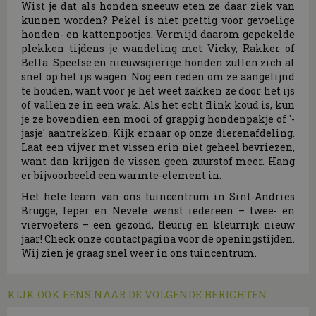
Wist je dat als honden sneeuw eten ze daar ziek van
kunnen worden? Pekel is niet prettig voor gevoelige
honden- en kattenpootjes. Vermijd daarom gepekelde
plekken tijdens je wandeling met Vicky, Rakker of
Bella. Speelse en nieuwsgierige honden zullen zich al
snel op het ijs wagen. Nog een reden om ze aangelijnd
te houden, want voor je het weet zakken ze door het ijs
of vallen ze in een wak. Als het echt flink koud is, kun
je ze bovendien een mooi of grappig hondenpakje of '-
jasje' aantrekken. Kijk ernaar op onze dierenafdeling.
Laat een vijver met vissen erin niet geheel bevriezen,
want dan krijgen de vissen geen zuurstof meer. Hang
er bijvoorbeeld een warmte-element in.
Het hele team van ons tuincentrum in Sint-Andries
Brugge, Ieper en Nevele wenst iedereen – twee- en
viervoeters – een gezond, fleurig en kleurrijk nieuw
jaar! Check onze contactpagina voor de openingstijden.
Wij zien je graag snel weer in ons tuincentrum.
KIJK OOK EENS NAAR DE VOLGENDE BERICHTEN: