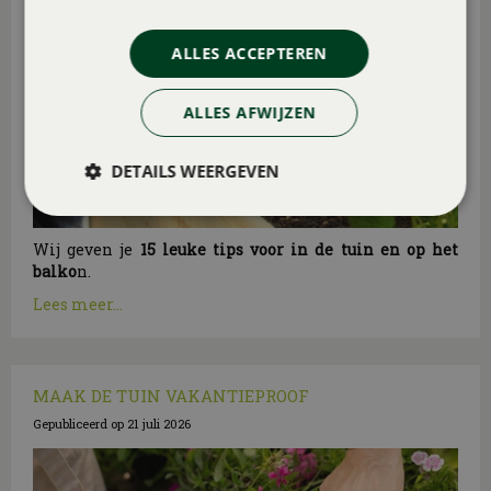
ALLES ACCEPTEREN
ALLES AFWIJZEN
DETAILS WEERGEVEN
Wij geven je
15 leuke tips voor in de tuin en op het
balko
n.
Lees meer...
MAAK DE TUIN VAKANTIEPROOF
Gepubliceerd op
21 juli 2026