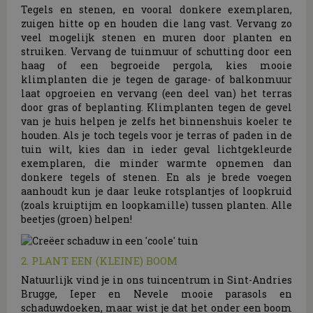
Tegels en stenen, en vooral donkere exemplaren,
zuigen hitte op en houden die lang vast. Vervang zo
veel mogelijk stenen en muren door planten en
struiken. Vervang de tuinmuur of schutting door een
haag of een begroeide pergola, kies mooie
klimplanten die je tegen de garage- of balkonmuur
laat opgroeien en vervang (een deel van) het terras
door gras of beplanting. Klimplanten tegen de gevel
van je huis helpen je zelfs het binnenshuis koeler te
houden. Als je toch tegels voor je terras of paden in de
tuin wilt, kies dan in ieder geval lichtgekleurde
exemplaren, die minder warmte opnemen dan
donkere tegels of stenen. En als je brede voegen
aanhoudt kun je daar leuke rotsplantjes of loopkruid
(zoals kruiptijm en loopkamille) tussen planten. Alle
beetjes (groen) helpen!
2. PLANT EEN (KLEINE) BOOM
Natuurlijk vind je in ons tuincentrum in Sint-Andries
Brugge, Ieper en Nevele mooie parasols en
schaduwdoeken, maar wist je dat het onder een boom