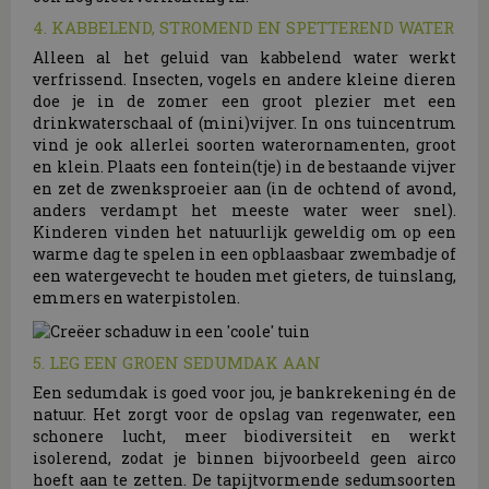
4. KABBELEND, STROMEND EN SPETTEREND WATER
Alleen al het geluid van kabbelend water werkt
verfrissend. Insecten, vogels en andere kleine dieren
doe je in de zomer een groot plezier met een
drinkwaterschaal of (mini)vijver. In ons tuincentrum
vind je ook allerlei soorten waterornamenten, groot
en klein. Plaats een fontein(tje) in de bestaande vijver
en zet de zwenksproeier aan (in de ochtend of avond,
anders verdampt het meeste water weer snel).
Kinderen vinden het natuurlijk geweldig om op een
warme dag te spelen in een opblaasbaar zwembadje of
een watergevecht te houden met gieters, de tuinslang,
emmers en waterpistolen.
5. LEG EEN GROEN SEDUMDAK AAN
Een sedumdak is goed voor jou, je bankrekening én de
natuur. Het zorgt voor de opslag van regenwater, een
schonere lucht, meer biodiversiteit en werkt
isolerend, zodat je binnen bijvoorbeeld geen airco
hoeft aan te zetten. De tapijtvormende sedumsoorten