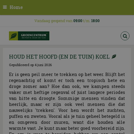
G
Home
a
n
a
Vandaag geopend van
09:00
t/m.
18:00
a
r
c
o
n
HOUD HET HOOFD (EN DE TUIN) KOEL
t
e
Gepubliceerd op
4 juni 2026
n
t
Er is geen peil meer te trekken op het weer. Blijft het
regenachtig of komt er toch een tropisch hete en
droge zomer aan? Hoe dan ook, we kampen steeds
vaker met heftige regenval of juist langere periodes
van hitte en droogte. Sommige mensen vinden dat
heerlijk, maar er zijn ook veel mensen die dat
nauwelijks 'trekken'. Voor hen wordt het zuchten,
puffen en zweten. Vooral als je tuin geheel betegeld is
en omgeven door muren, want die houden alle
warmte vast. Je kunt maar beter goed voorbereid zijn.