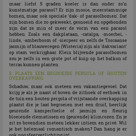
maar liefst 5 graden koeler is dan onder zo'n
kunstmatige parasol? Er zijn mooie, meerstammige
bomen, maar ook speciale 'dak- of parasolbomen'. Dat
zijn bomen die zo gekweekt, gesnoeid en opgebonden
zijn dat ze min of meer de vorm van een parasol
hebben. Zoals een dakplataan, -catalpa, -moerbei, -
linde, -amberboom of -sierpeer en zelfs de Toscaanse
jasmijn of blauweregen (Wisteria) zijn als 'dakvariant'
op stam verkrijgbaar. Klein blijvende parasolbomen
zou je zelfs in een grote pot of kuip op het balkon of
terras kunnen planten.
3. PLAATS EEN BEGROEIDE PERGOLA OF HOUTEN
OVERKAPPING
Schaduw, maar ook meteen een vakantiegevoel. Dat
krijg je als je naast of boven de zithoek of eethoek in
de tuin een houten pergola of vrijstaande overkapping
plaatst die je laat begroeien met een druif, heerlijk
geurende kamperfoelie of jasmijn en fleurig
bloeiende clematissen en (geurende) klimrozen. En je
zit zo bovendien meteen lekker intiem en privé. Wil
je het helemaal romantisch maken? Dan hang je er
ook nog sfeerverlichting in!