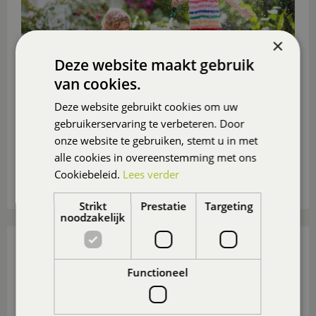
×
Deze website maakt gebruik
van cookies.
Deze website gebruikt cookies om uw
gebruikerservaring te verbeteren. Door
Ga je deze zomer niet op vakantie? Maak er dan in
eigen tuin of op eigen balkon of (dak)terras een
onze website te gebruiken, stemt u in met
heerlijk vakantieparadijsje van
, ook voor de
alle cookies in overeenstemming met ons
(klein)kinderen.
Cookiebeleid.
Lees verder
Lees meer...
Strikt
Prestatie
Targeting
noodzakelijk
15 TUIN- EN BALKONTIPS VOOR AUGUSTUS
Gepubliceerd op
31 juli 2026
Functioneel