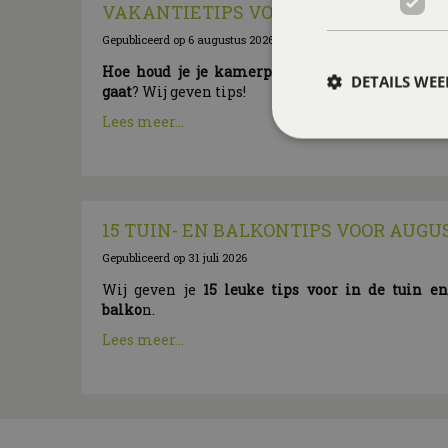
VAKANTIETIPS VOOR JE KAMERPLA
Gepubliceerd op
6 augustus 2026
Hoe houd je je kamerplanten mooi als je op 
DETAILS WE
gaat
? Wij geven tips!
Lees meer...
15 TUIN- EN BALKONTIPS VOOR AUGU
Gepubliceerd op
31 juli 2026
Wij geven je
15 leuke tips voor in de tuin e
balko
n.
Lees meer...