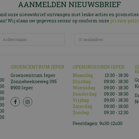
AANMELDEN NIEUWSBRIEF
and onze nieuwsbrief ontvangen met leuke acties en promoties
an! Wij slaan uw gegevens secuur op conform onze
privacy polic
GROENCENTRUM IEPER
OPENINGSUREN IEPER
G
K
Groencentrum Ieper
Maandag
13:30 - 18:30
:30
G
Zonnebeekseweg 395
Dinsdag
09:00 - 18:30
:30
K
8900 Ieper
Woensdag
09:00 - 18:30
:30
Donderdag
09:00 - 18:30
D
:30
Vrijdag
09:00 - 18:30
N
:30
Zaterdag
09:00 - 18:00
:00
Zondag
09:30 - 12:30
:30
Feestdagen: 9u30-12u30