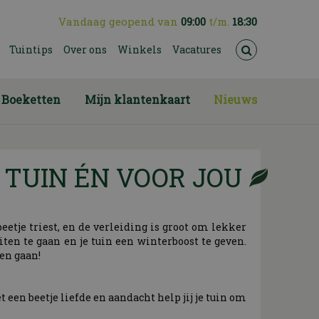
Vandaag geopend van
09:00
t/m.
18:30
Tuintips
Over ons
Winkels
Vacatures
Boeketten
Mijn klantenkaart
Nieuws
 TUIN ÉN VOOR JOU
eetje triest, en de verleiding is groot om lekker
n te gaan en je tuin een winterboost te geven.
 en gaan!
 een beetje liefde en aandacht help jij je tuin om