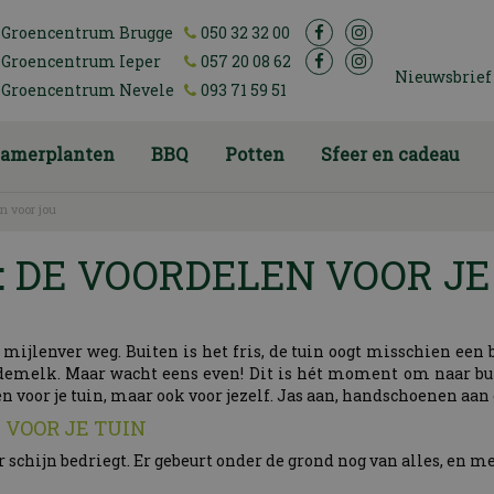
Groencentrum Brugge
050 32 32 00
Groencentrum Ieper
057 20 08 62
Nieuwsbrief
Groencentrum Nevele
093 71 59 51
amerplanten
BBQ
Potten
Sfeer en cadeau
én voor jou
 DE VOORDELEN VOOR JE
mijlenver weg. Buiten is het fris, de tuin oogt misschien een b
melk. Maar wacht eens even! Dit is hét moment om naar buite
n voor je tuin, maar ook voor jezelf. Jas aan, handschoenen aan
VOOR JE TUIN
 schijn bedriegt. Er gebeurt onder de grond nog van alles, en met