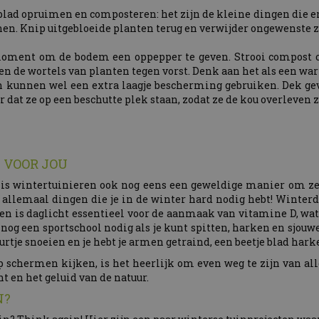
blad opruimen en composteren: het zijn de kleine dingen die er
nen. Knip uitgebloeide planten terug en verwijder ongewenste 
moment om de bodem een oppepper te geven. Strooi compost o
 de wortels van planten tegen vorst. Denk aan het als een war
kunnen wel een extra laagje bescherming gebruiken. Dek gevoe
 dat ze op een beschutte plek staan, zodat ze de kou overleven z
 VOOR JOU
et, is wintertuinieren ook nog eens een geweldige manier om zel
 allemaal dingen die je in de winter hard nodig hebt! Winterd
ien is daglicht essentieel voor de aanmaak van vitamine D, wa
er nog een sportschool nodig als je kunt spitten, harken en sjo
je snoeien en je hebt je armen getraind, een beetje blad harken
schermen kijken, is het heerlijk om even weg te zijn van alle 
ht en het geluid van de natuur.
N?