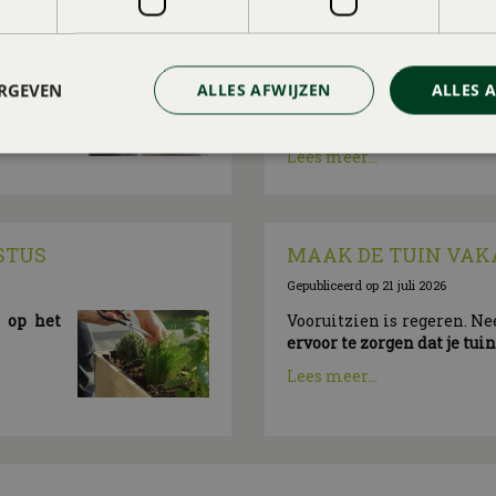
NTEN
VAKANTIETIPS (MET 
Gepubliceerd op
4 augustus 2026
vakantie
Ga je deze zomer niet op 
ERGEVEN
ALLES AFWIJZEN
ALLES 
tuin of op eigen balkon 
vakantieparadijsje van
, o
Lees meer...
STUS
MAAK DE TUIN VAK
Gepubliceerd op
21 juli 2026
n op het
Vooruitzien is regeren. N
ervoor te zorgen dat je tui
Lees meer...