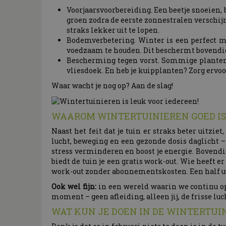
Voorjaarsvoorbereiding. Een beetje snoeien, 
groen zodra de eerste zonnestralen verschij
straks lekker uit te lopen.
Bodemverbetering. Winter is een perfect 
voedzaam te houden. Dit beschermt bovendien
Bescherming tegen vorst. Sommige planten 
vliesdoek. En heb je kuipplanten? Zorg ervoor
Waar wacht je nog op? Aan de slag!
WAAROM WINTERTUINIEREN GOED IS
Naast het feit dat je tuin er straks beter uitzi
lucht, beweging en een gezonde dosis daglicht –
stress verminderen en boost je energie. Bovend
biedt de tuin je een gratis work-out. Wie heeft 
work-out zonder abonnementskosten. Een half uurt
Ook wel fijn:
in een wereld waarin we continu op 
moment – geen afleiding, alleen jij, de frisse luc
WAT KUN JE DOEN IN DE WINTERTUI