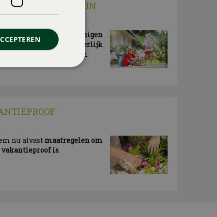
KIDS) IN EIGEN TUIN
vakantie? Maak er dan in
eigen
ACCEPTEREN
of (dak)terras een heerlijk
ok voor de (klein)kinderen.
ANTIEPROOF
eem nu alvast
maatregelen om
n vakantieproof is
.