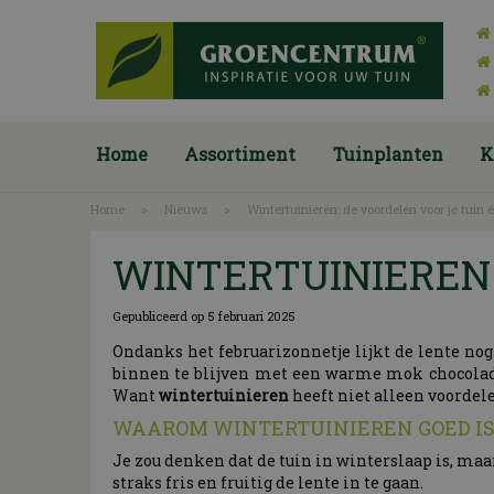
Ga
naar
content
Home
Assortiment
Tuinplanten
K
Home
>
Nieuws
>
Wintertuinieren: de voordelen voor je tuin 
WINTERTUINIEREN:
Gepubliceerd op
5 februari 2025
Ondanks het februarizonnetje lijkt de lente nog 
binnen te blijven met een warme mok chocolade
Want
wintertuinieren
heeft niet alleen voordele
WAAROM WINTERTUINIEREN GOED IS 
Je zou denken dat de tuin in winterslaap is, maar
straks fris en fruitig de lente in te gaan.