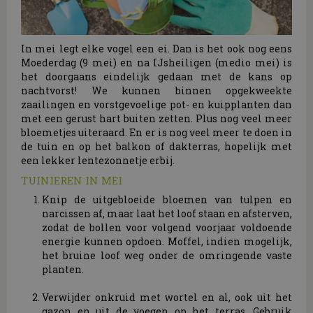
In mei legt elke vogel een ei. Dan is het ook nog eens
Moederdag (9 mei) en na IJsheiligen (medio mei) is
het doorgaans eindelijk gedaan met de kans op
nachtvorst! We kunnen binnen opgekweekte
zaailingen en vorstgevoelige pot- en kuipplanten dan
met een gerust hart buiten zetten. Plus nog veel meer
bloemetjes uiteraard. En er is nog veel meer te doen in
de tuin en op het balkon of dakterras, hopelijk met
een lekker lentezonnetje erbij.
TUINIEREN IN MEI
Knip de uitgebloeide bloemen van tulpen en
narcissen af, maar laat het loof staan en afsterven,
zodat de bollen voor volgend voorjaar voldoende
energie kunnen opdoen. Moffel, indien mogelijk,
het bruine loof weg onder de omringende vaste
planten.
Verwijder onkruid met wortel en al, ook uit het
gazon en uit de voegen op het terras. Gebruik