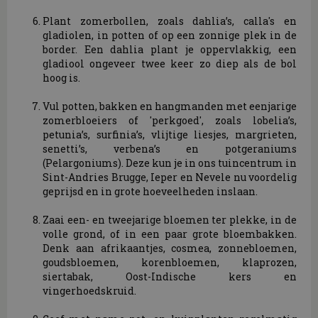
Plant zomerbollen, zoals dahlia’s, calla's en
gladiolen, in potten of op een zonnige plek in de
border. Een dahlia plant je oppervlakkig, een
gladiool ongeveer twee keer zo diep als de bol
hoog is.
Vul potten, bakken en hangmanden met eenjarige
zomerbloeiers of 'perkgoed', zoals lobelia’s,
petunia’s, surfinia’s, vlijtige liesjes, margrieten,
senetti’s, verbena’s en potgeraniums
(Pelargoniums). Deze kun je in ons tuincentrum in
Sint-Andries Brugge, Ieper en Nevele nu voordelig
geprijsd en in grote hoeveelheden inslaan.
Zaai een- en tweejarige bloemen ter plekke, in de
volle grond, of in een paar grote bloembakken.
Denk aan afrikaantjes, cosmea, zonnebloemen,
goudsbloemen, korenbloemen, klaprozen,
siertabak, Oost-Indische kers en
vingerhoedskruid.