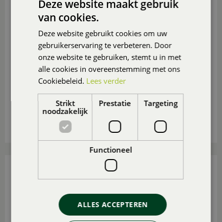
Deze website maakt gebruik
van cookies.
Deze website gebruikt cookies om uw
gebruikerservaring te verbeteren. Door
onze website te gebruiken, stemt u in met
alle cookies in overeenstemming met ons
Cookiebeleid.
Lees verder
Ga je deze zomer niet op vakantie? Maak er dan in
eigen tuin of op eigen balkon of (dak)terras een
Strikt
Prestatie
Targeting
heerlijk vakantieparadijsje van
, ook voor de
noodzakelijk
(klein)kinderen.
Lees meer...
Functioneel
15 TUIN- EN BALKONTIPS VOOR AUGUSTUS
Gepubliceerd op
31 juli 2026
ALLES ACCEPTEREN