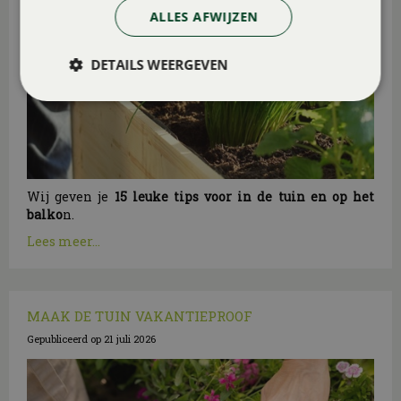
ALLES AFWIJZEN
DETAILS WEERGEVEN
Wij geven je
15 leuke tips voor in de tuin en op het
balko
n.
Lees meer...
MAAK DE TUIN VAKANTIEPROOF
Gepubliceerd op
21 juli 2026