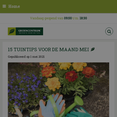
G
Home
a
n
a
Vandaag geopend van
09:00
t/m.
18:30
a
r
c
o
n
15 TUINTIPS VOOR DE MAAND MEI
t
e
Gepubliceerd op
1 mei 2021
n
t