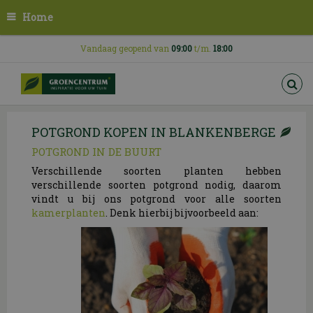
G
Home
a
n
a
Vandaag geopend van
09:00
t/m.
18:00
a
r
c
o
n
POTGROND KOPEN IN BLANKENBERGE
t
e
POTGROND IN DE BUURT
n
Verschillende soorten planten hebben
t
verschillende soorten potgrond nodig, daarom
vindt u bij ons potgrond voor alle soorten
kamerplanten
. Denk hierbij bijvoorbeeld aan: