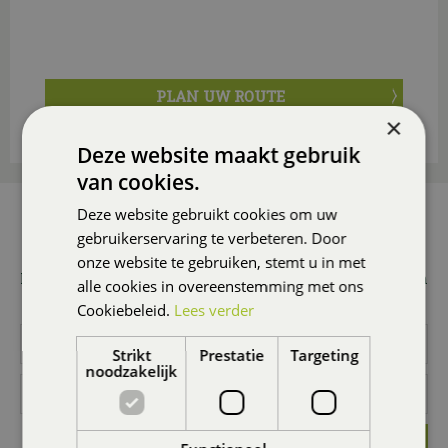
PLAN UW ROUTE
×
Deze website maakt gebruik
van cookies.
Deze website gebruikt cookies om uw
AANMELDEN NIEUWSBRIEF
gebruikerservaring te verbeteren. Door
Wilt u 1x per maand onze nieuwsbrief ontvangen met
onze website te gebruiken, stemt u in met
leuke acties en promoties? Meld u dan hier aan! Wij slaan
alle cookies in overeenstemming met ons
uw gegevens secuur op conform onze
privacy policy.
Cookiebeleid.
Lees verder
Strikt
Prestatie
Targeting
noodzakelijk