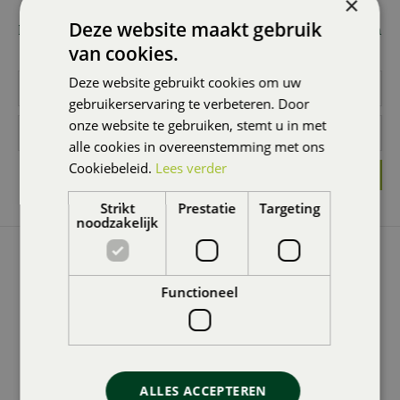
×
Wilt u 1x per maand onze nieuwsbrief ontvangen met
Deze website maakt gebruik
leuke acties en promoties? Meld u dan hier aan! Wij slaan
uw gegevens secuur op conform onze
privacy policy.
van cookies.
Deze website gebruikt cookies om uw
gebruikerservaring te verbeteren. Door
onze website te gebruiken, stemt u in met
alle cookies in overeenstemming met ons
Cookiebeleid.
Lees verder
Strikt
Prestatie
Targeting
noodzakelijk
GROENCENTRUM BRUGGE
Groencentrum Brugge
Functioneel
Zandstraat 374
8200 Sint-Andries Brugge
ALLES ACCEPTEREN