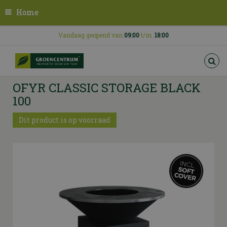
G
Home
a
n
a
Vandaag geopend van
09:00
t/m.
18:00
a
r
c
o
OFYR CLASSIC STORAGE BLACK
n
t
100
e
n
Dit product is op voorraad
t