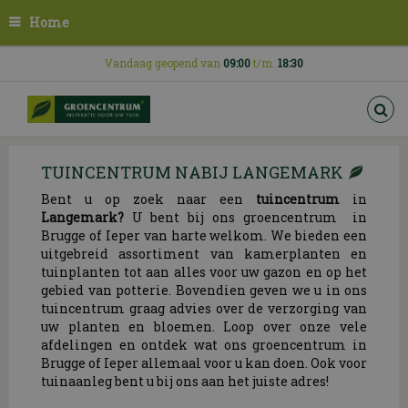
G
Home
a
n
a
Vandaag geopend van
09:00
t/m.
18:30
a
r
c
o
n
TUINCENTRUM NABIJ LANGEMARK
t
e
Bent u op zoek naar een
tuincentrum
in
n
Langemark
?
U bent bij ons groencentrum in
t
Brugge of Ieper van harte welkom. We bieden een
uitgebreid assortiment van kamerplanten en
tuinplanten tot aan alles voor uw gazon en op het
gebied van potterie. Bovendien geven we u in ons
tuincentrum graag advies over de verzorging van
uw planten en bloemen. Loop over onze vele
afdelingen en ontdek wat ons groencentrum in
Brugge of Ieper allemaal voor u kan doen. Ook voor
tuinaanleg bent u bij ons aan het juiste adres!