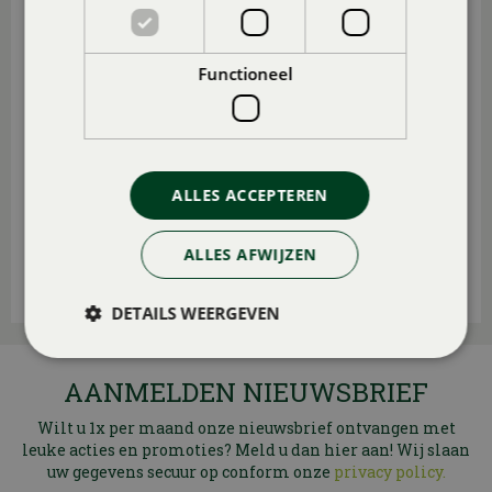
Functioneel
ALLES ACCEPTEREN
ALLES AFWIJZEN
DETAILS WEERGEVEN
AANMELDEN NIEUWSBRIEF
Wilt u 1x per maand onze nieuwsbrief ontvangen met
leuke acties en promoties? Meld u dan hier aan! Wij slaan
uw gegevens secuur op conform onze
privacy policy.