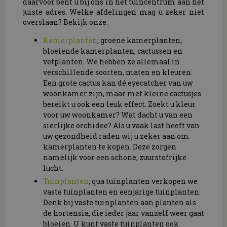
daarvoor bent u bij ons in het tuincentrum aan het
juiste adres. Welke afdelingen mag u zeker niet
overslaan? Bekijk onze:
Kamerplanten
; groene kamerplanten,
bloeiende kamerplanten, cactussen en
vetplanten. We hebben ze allemaal in
verschillende soorten, maten en kleuren.
Een grote cactus kan dé eyecatcher van uw
woonkamer zijn, maar met kleine cactusjes
bereikt u ook een leuk effect. Zoekt u kleur
voor uw woonkamer? Wat dacht u van een
sierlijke orchidee? Als u vaak last heeft van
uw gezondheid raden wij u zeker aan om
kamerplanten te kopen. Deze zorgen
namelijk voor een schone, zuurstofrijke
lucht.
Tuinplanten
; qua tuinplanten verkopen we
vaste tuinplanten en eenjarige tuinplanten.
Denk bij vaste tuinplanten aan planten als
de hortensia, die ieder jaar vanzelf weer gaat
bloeien. U kunt vaste tuinplanten ook