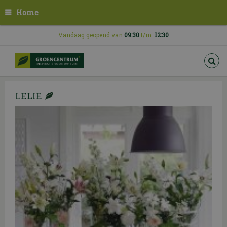
G
Home
a
n
a
Vandaag geopend van
09:30
t/m.
12:30
a
r
c
o
n
LELIE
t
e
n
t