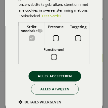
onze website te gebruiken, stemt u in met
AANMELDEN NIEUWSBRIEF
alle cookies in overeenstemming met ons
Wilt u 1x per maand onze nieuwsbrief ontvangen met
Cookiebeleid.
Lees verder
leuke acties en promoties? Meld u dan hier aan! Wij slaan
uw gegevens secuur op conform onze
privacy policy.
Strikt
Prestatie
Targeting
noodzakelijk
Functioneel
ALLES ACCEPTEREN
GROENCENTRUM BRUGGE
Groencentrum Brugge
ALLES AFWIJZEN
Zandstraat 374
8200 Sint-Andries Brugge
DETAILS WEERGEVEN