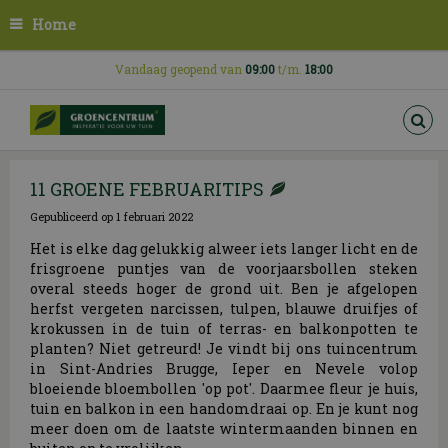
G
Home
a
n
a
Vandaag geopend van
09:00
t/m.
18:00
a
r
c
o
n
11 GROENE FEBRUARITIPS
t
e
Gepubliceerd op
1 februari 2022
n
t
Het is elke dag gelukkig alweer iets langer licht en de
frisgroene puntjes van de voorjaarsbollen steken
overal steeds hoger de grond uit. Ben je afgelopen
herfst vergeten narcissen, tulpen, blauwe druifjes of
krokussen in de tuin of terras- en balkonpotten te
planten? Niet getreurd! Je vindt bij ons tuincentrum
in Sint-Andries Brugge, Ieper en Nevele volop
bloeiende bloembollen 'op pot'. Daarmee fleur je huis,
tuin en balkon in een handomdraai op. En je kunt nog
meer doen om de laatste wintermaanden binnen en