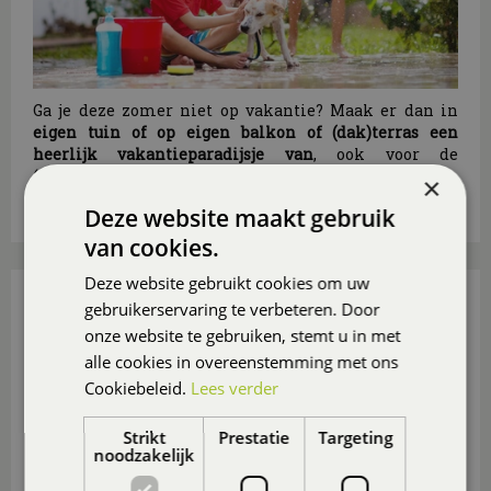
Ga je deze zomer niet op vakantie? Maak er dan in
eigen tuin of op eigen balkon of (dak)terras een
heerlijk vakantieparadijsje van
, ook voor de
(klein)kinderen.
×
Lees meer...
Deze website maakt gebruik
van cookies.
Deze website gebruikt cookies om uw
15 TUIN- EN BALKONTIPS VOOR AUGUSTUS
gebruikerservaring te verbeteren. Door
Gepubliceerd op
31 juli 2026
onze website te gebruiken, stemt u in met
alle cookies in overeenstemming met ons
Cookiebeleid.
Lees verder
Strikt
Prestatie
Targeting
noodzakelijk