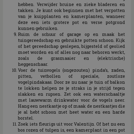
hebben. Verwijder bruine en zieke bladeren en
takken. Je kunt ook beginnen met het verpotten
van je kuipplanten en kamerplanten, wanneer
deze een iets grotere pot en verse potgrond
kunnen gebruiken.
Ruim de schuur of garage op en maak het
tuingereedschap en gebruikte potten schoon. Kijk
of het gereedschap geslepen, bijgesteld of geolied
moet worden en of alles nog naar behoren werkt,
zoals de grasmaaier en (elektrische)
heggenschaar.
Voer de tuinvogels (ongezouten) pinda’s, zaden,
pitten, vetbollen of speciale, zoutloze
vogelpindakaas. Door ze nu naar je tuin of balkon
te lokken helpen ze je straks in je strijd tegen
slakken en rupsen. Zet ook een waterschaaltje
met lauwwarm drinkwater voor de vogels neer.
Hang een nestkastje op of maak de nestkastjes die
je al hebt schoon met heet water en een harde
borstel.
Zoek iets fleurigs uit voor Valentijn. Of het nu een
bos rozen of tulpen is, een kamerplant in een pot