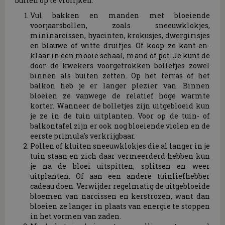
buiten op te vrolijken.
Vul bakken en manden met bloeiende
voorjaarsbollen, zoals sneeuwklokjes,
mininarcissen, hyacinten, krokusjes, dwergirisjes
en blauwe of witte druifjes. Of koop ze kant-en-
klaar in een mooie schaal, mand of pot. Je kunt de
door de kwekers voorgetrokken bolletjes zowel
binnen als buiten zetten. Op het terras of het
balkon heb je er langer plezier van. Binnen
bloeien ze vanwege de relatief hoge warmte
korter. Wanneer de bolletjes zijn uitgebloeid kun
je ze in de tuin uitplanten. Voor op de tuin- of
balkontafel zijn er ook nog bloeiende violen en de
eerste primula's verkrijgbaar.
Pollen of kluiten sneeuwklokjes die al langer in je
tuin staan en zich daar vermeerderd hebben kun
je na de bloei uitspitten, splitsen en weer
uitplanten. Of aan een andere tuinliefhebber
cadeau doen. Verwijder regelmatig de uitgebloeide
bloemen van narcissen en kerstrozen, want dan
bloeien ze langer in plaats van energie te stoppen
in het vormen van zaden.