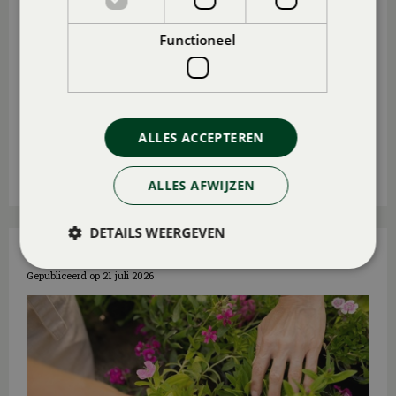
Functioneel
Wij geven je
15 leuke tips voor in de tuin en op het
ALLES ACCEPTEREN
balko
n.
Lees meer...
ALLES AFWIJZEN
DETAILS WEERGEVEN
MAAK DE TUIN VAKANTIEPROOF
Gepubliceerd op
21 juli 2026