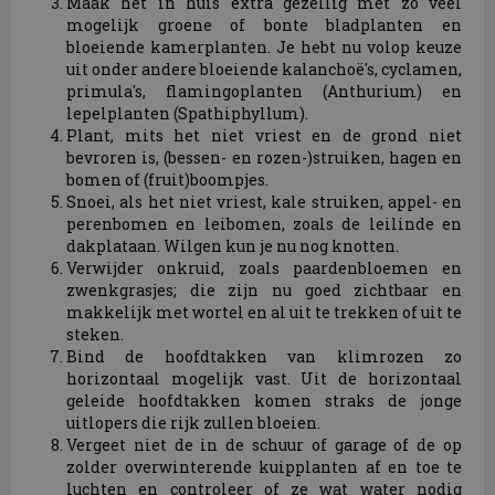
Maak het in huis extra gezellig met zo veel
mogelijk groene of bonte bladplanten en
bloeiende kamerplanten. Je hebt nu volop keuze
uit onder andere bloeiende kalanchoë's, cyclamen,
primula's, flamingoplanten (Anthurium) en
lepelplanten (Spathiphyllum).
Plant, mits het niet vriest en de grond niet
bevroren is, (bessen- en rozen-)struiken, hagen en
bomen of (fruit)boompjes.
Snoei, als het niet vriest, kale struiken, appel- en
perenbomen en leibomen, zoals de leilinde en
dakplataan. Wilgen kun je nu nog knotten.
Verwijder onkruid, zoals paardenbloemen en
zwenkgrasjes; die zijn nu goed zichtbaar en
makkelijk met wortel en al uit te trekken of uit te
steken.
Bind de hoofdtakken van klimrozen zo
horizontaal mogelijk vast. Uit de horizontaal
geleide hoofdtakken komen straks de jonge
uitlopers die rijk zullen bloeien.
Vergeet niet de in de schuur of garage of de op
zolder overwinterende kuipplanten af en toe te
luchten en controleer of ze wat water nodig