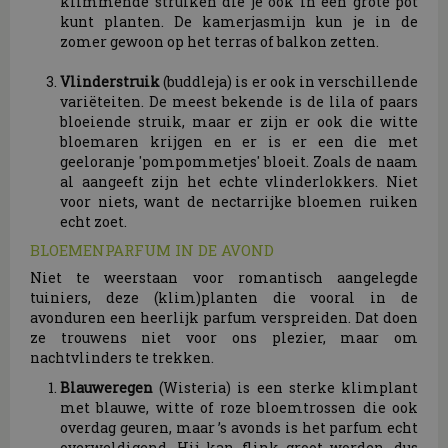
klimmende struiken die je ook in een grote pot
kunt planten. De kamerjasmijn kun je in de
zomer gewoon op het terras of balkon zetten.
Vlinderstruik
(buddleja) is er ook in verschillende
variëteiten. De meest bekende is de lila of paars
bloeiende struik, maar er zijn er ook die witte
bloemaren krijgen en er is er een die met
geeloranje 'pompommetjes' bloeit. Zoals de naam
al aangeeft zijn het echte vlinderlokkers. Niet
voor niets, want de nectarrijke bloemen ruiken
echt zoet.
BLOEMENPARFUM IN DE AVOND
Niet te weerstaan voor romantisch aangelegde
tuiniers, deze (klim)planten die vooral in de
avonduren een heerlijk parfum verspreiden. Dat doen
ze trouwens niet voor ons plezier, maar om
nachtvlinders te trekken.
Blauweregen
(Wisteria) is een sterke klimplant
met blauwe, witte of roze bloemtrossen die ook
overdag geuren, maar ’s avonds is het parfum echt
overweldigend. Hij kan flink groot worden, dus