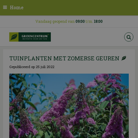
G
Home
a
n
a
Vandaag geopend van
09:00
t/m.
18:00
a
r
c
o
n
TUINPLANTEN MET ZOMERSE GEUREN
t
e
Gepubliceerd op
25 juli 2022
n
t