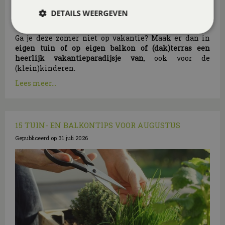
DETAILS WEERGEVEN
Ga je deze zomer niet op vakantie? Maak er dan in
eigen tuin of op eigen balkon of (dak)terras een
heerlijk vakantieparadijsje van
, ook voor de
(klein)kinderen.
Lees meer...
15 TUIN- EN BALKONTIPS VOOR AUGUSTUS
Gepubliceerd op
31 juli 2026