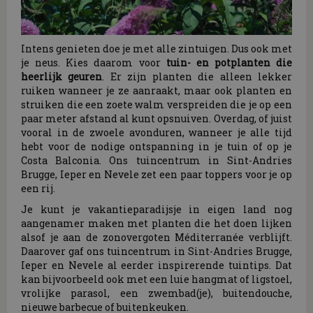
Intens genieten doe je met alle zintuigen. Dus ook met
je neus. Kies daarom voor
tuin- en potplanten die
heerlijk geuren
. Er zijn planten die alleen lekker
ruiken wanneer je ze aanraakt, maar ook planten en
struiken die een zoete walm verspreiden die je op een
paar meter afstand al kunt opsnuiven. Overdag, of juist
vooral in de zwoele avonduren, wanneer je alle tijd
hebt voor de nodige ontspanning in je tuin of op je
Costa Balconia. Ons tuincentrum in Sint-Andries
Brugge, Ieper en Nevele zet een paar toppers voor je op
een rij.
Je kunt je vakantieparadijsje in eigen land nog
aangenamer maken met planten die het doen lijken
alsof je aan de zonovergoten Méditerranée verblijft.
Daarover gaf ons tuincentrum in Sint-Andries Brugge,
Ieper en Nevele al eerder inspirerende tuintips. Dat
kan bijvoorbeeld ook met een luie hangmat of ligstoel,
vrolijke parasol, een zwembad(je), buitendouche,
nieuwe barbecue of buitenkeuken.