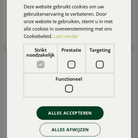
Deze website gebruikt cookies om uw
gebruikerservaring te verbeteren. Door
Hoe houd je je kamerplanten mooi als je op vakantie
onze website te gebruiken, stemt u in met
gaat
? Wij geven tips!
alle cookies in overeenstemming met ons
Lees meer...
Cookiebeleid.
Lees verder
Strikt
Prestatie
Targeting
noodzakelijk
VAKANTIETIPS (MET KIDS) IN EIGEN TUIN
Gepubliceerd op
4 augustus 2026
Functioneel
ALLES ACCEPTEREN
ALLES AFWIJZEN