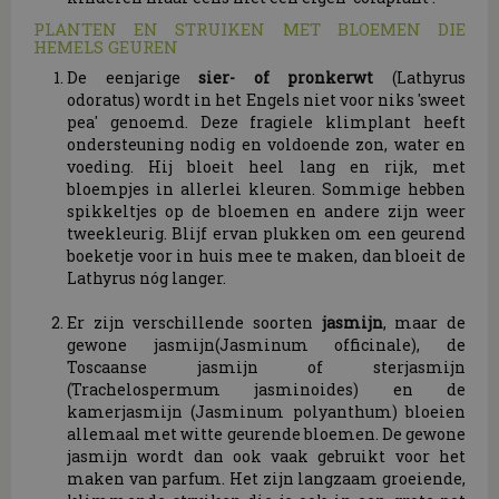
PLANTEN EN STRUIKEN MET BLOEMEN DIE
HEMELS GEUREN
De eenjarige
sier- of pronkerwt
(Lathyrus
odoratus) wordt in het Engels niet voor niks 'sweet
pea' genoemd. Deze fragiele klimplant heeft
ondersteuning nodig en voldoende zon, water en
voeding. Hij bloeit heel lang en rijk, met
bloempjes in allerlei kleuren. Sommige hebben
spikkeltjes op de bloemen en andere zijn weer
tweekleurig. Blijf ervan plukken om een geurend
boeketje voor in huis mee te maken, dan bloeit de
Lathyrus nóg langer.
Er zijn verschillende soorten
jasmijn
, maar de
gewone jasmijn(Jasminum officinale), de
Toscaanse jasmijn of sterjasmijn
(Trachelospermum jasminoides) en de
kamerjasmijn (Jasminum polyanthum) bloeien
allemaal met witte geurende bloemen. De gewone
jasmijn wordt dan ook vaak gebruikt voor het
maken van parfum. Het zijn langzaam groeiende,