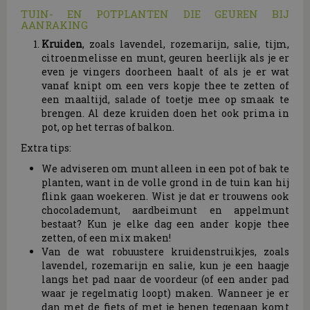
TUIN- EN POTPLANTEN DIE GEUREN BIJ
AANRAKING
Kruiden
, zoals lavendel, rozemarijn, salie, tijm,
citroenmelisse en munt, geuren heerlijk als je er
even je vingers doorheen haalt of als je er wat
vanaf knipt om een vers kopje thee te zetten of
een maaltijd, salade of toetje mee op smaak te
brengen. Al deze kruiden doen het ook prima in
pot, op het terras of balkon.
Extra tips:
We adviseren om munt alleen in een pot of bak te
planten, want in de volle grond in de tuin kan hij
flink gaan woekeren. Wist je dat er trouwens ook
chocolademunt, aardbeimunt en appelmunt
bestaat? Kun je elke dag een ander kopje thee
zetten, of een mix maken!
Van de wat robuustere kruidenstruikjes, zoals
lavendel, rozemarijn en salie, kun je een haagje
langs het pad naar de voordeur (of een ander pad
waar je regelmatig loopt) maken. Wanneer je er
dan met de fiets of met je benen tegenaan komt