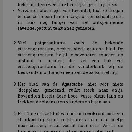
heb je meteen weer die heerlijke geur in je neus.
Verzamel bloempjes van lavendel, laat ze drogen
en doe ze in een linnen zakje of een schaaltje om
in huis nog langer van het ontspannende
lavendelparfum te kunnen genieten.
Veel
potgeraniums
, zoals de bekende
citroengeranium, hebben sterk geurend blad. De
citroengeranium helpt je bovendien muggen op
afstand te houden, dus zet een bak vol
citroengeraniums in de vensterbank bij de
keukendeur of hang er een aan de balkonreling.
Het blad van de
Agastache
, niet voor niets
'dropplant' genoemd, ruikt sterk naar anijs.
Bovendien bloeit deze hoge, vaste plant lang en
trekken de bloemaren vlinders en bijen aan.
Het fijne grijze blad van het
citroenkruid
, ook een
struikachtig kruid, ruikt niet alleen een beetje
naar citroen, maar vooral naar cola! Verras de
kinderen maar eens met een eigen 'colaplant'.