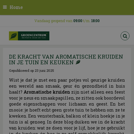
G
Home
a
n
a
Vandaag geopend van
09:00
t/m.
18:00
a
r
c
o
n
DE KRACHT VAN AROMATISCHE KRUIDEN
t
IN JE TUIN EN KEUKEN
e
n
Gepubliceerd op
23 juni 2025
t
Wist je dat je met een paar potjes vol geurige kruiden
een wereld aan smaak, geur én gezondheid in huis
haalt?
Aromatische kruiden
zijn niet alleen een feest
voor je neus en smaakpapillen, ze zitten ook boordevol
goede eigenschappen voor lichaam en geest. En het
mooie: je hoeft echt geen grote tuin te hebben om ze te
kweken. Een vensterbank, balkon of klein hoekje in je
tuin is al genoeg. In deze blog duiken we in de kracht
van kruiden: wat ze doen voor je lijf, hoe je ze gebruikt
in de keuken én hoe je ze zelf gemakkelijk kweekt.