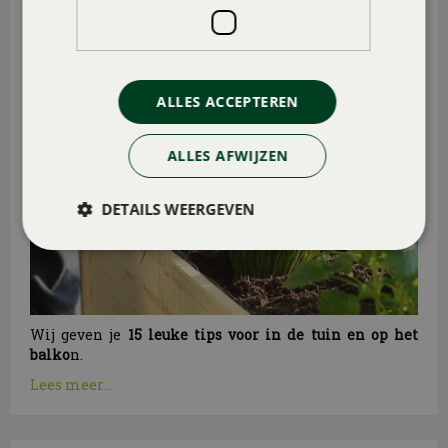
15 TUIN- EN BALKONTIPS VOOR AUGUSTUS
Gepubliceerd op
31 juli 2026
ALLES ACCEPTEREN
ALLES AFWIJZEN
DETAILS WEERGEVEN
Wij geven je
15 leuke tips voor in de tuin en op het
balko
n.
Lees meer...