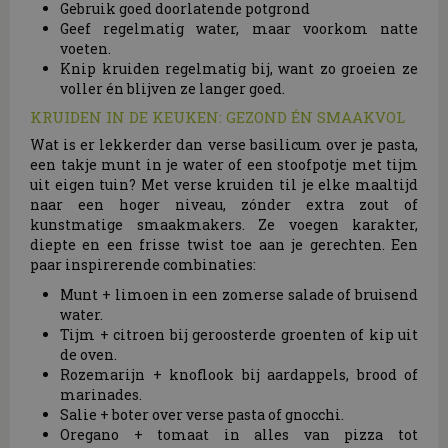
Gebruik goed doorlatende potgrond
Geef regelmatig water, maar voorkom natte
voeten.
Knip kruiden regelmatig bij, want zo groeien ze
voller én blijven ze langer goed.
KRUIDEN IN DE KEUKEN: GEZOND ÉN SMAAKVOL
Wat is er lekkerder dan verse basilicum over je pasta,
een takje munt in je water of een stoofpotje met tijm
uit eigen tuin? Met verse kruiden til je elke maaltijd
naar een hoger niveau, zónder extra zout of
kunstmatige smaakmakers. Ze voegen karakter,
diepte en een frisse twist toe aan je gerechten. Een
paar inspirerende combinaties:
Munt + limoen in een zomerse salade of bruisend
water.
Tijm + citroen bij geroosterde groenten of kip uit
de oven.
Rozemarijn + knoflook bij aardappels, brood of
marinades.
Salie + boter over verse pasta of gnocchi.
Oregano + tomaat in alles van pizza tot