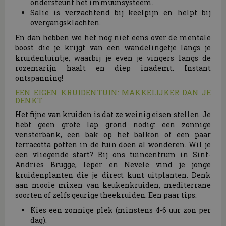
ondersteunt het immuunsysteem.
Salie is verzachtend bij keelpijn en helpt bij
overgangsklachten.
En dan hebben we het nog niet eens over de mentale
boost die je krijgt van een wandelingetje langs je
kruidentuintje, waarbij je even je vingers langs de
rozemarijn haalt en diep inademt. Instant
ontspanning!
EEN EIGEN KRUIDENTUIN: MAKKELIJKER DAN JE
DENKT
Het fijne van kruiden is dat ze weinig eisen stellen. Je
hebt geen grote lap grond nodig: een zonnige
vensterbank, een bak op het balkon of een paar
terracotta potten in de tuin doen al wonderen. Wil je
een vliegende start? Bij ons tuincentrum in Sint-
Andries Brugge, Ieper en Nevele vind je jonge
kruidenplanten die je direct kunt uitplanten. Denk
aan mooie mixen van keukenkruiden, mediterrane
soorten of zelfs geurige theekruiden. Een paar tips:
Kies een zonnige plek (minstens 4-6 uur zon per
dag).