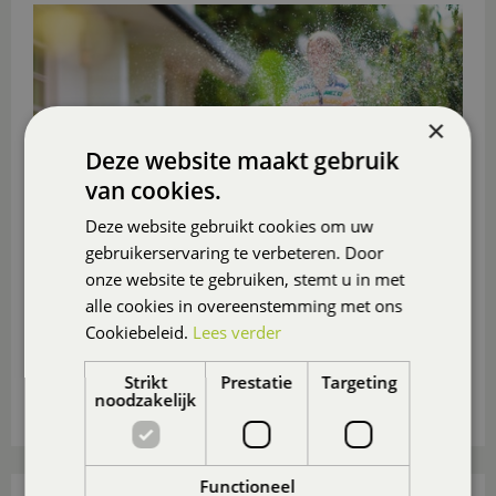
×
Deze website maakt gebruik
van cookies.
Deze website gebruikt cookies om uw
gebruikerservaring te verbeteren. Door
onze website te gebruiken, stemt u in met
alle cookies in overeenstemming met ons
Ga je deze zomer niet op vakantie? Maak er dan in
Cookiebeleid.
Lees verder
eigen tuin of op eigen balkon of (dak)terras een
heerlijk vakantieparadijsje van
, ook voor de
(klein)kinderen.
Strikt
Prestatie
Targeting
noodzakelijk
Lees meer...
Functioneel