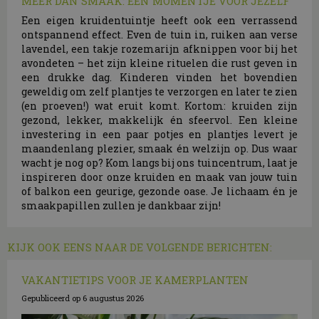
MEER DAN SMAAK: EEN MOMENTJE VOOR JEZELF
Een eigen kruidentuintje heeft ook een verrassend
ontspannend effect. Even de tuin in, ruiken aan verse
lavendel, een takje rozemarijn afknippen voor bij het
avondeten – het zijn kleine rituelen die rust geven in
een drukke dag. Kinderen vinden het bovendien
geweldig om zelf plantjes te verzorgen en later te zien
(en proeven!) wat eruit komt. Kortom: kruiden zijn
gezond, lekker, makkelijk én sfeervol. Een kleine
investering in een paar potjes en plantjes levert je
maandenlang plezier, smaak én welzijn op. Dus waar
wacht je nog op? Kom langs bij ons tuincentrum, laat je
inspireren door onze kruiden en maak van jouw tuin
of balkon een geurige, gezonde oase. Je lichaam én je
smaakpapillen zullen je dankbaar zijn!
KIJK OOK EENS NAAR DE VOLGENDE BERICHTEN:
VAKANTIETIPS VOOR JE KAMERPLANTEN
Gepubliceerd op
6 augustus 2026