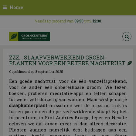
G
Home
a
n
a
Vandaag geopend van
09:30
t/m.
12:30
a
r
c
o
n
ZZZ... SLAAPVERWEKKEND GROEN:
t
PLANTEN VOOR EEN BETERE NACHTRUST
e
n
Gepubliceerd op
8 september 2025
t
Een goede nachtrust: voor de één vanzelfsprekend,
voor de ander een onbereikbare droom. We lezen
boeken, proberen meditatie-apps en tellen schapen
tot we er zelf duizelig van worden. Maar wist je dat je
slaapkamerplant
misschien wel dé missing link is
tussen jou en een diepe, verkwikkende slaap? Bij hét
tuincentrum in Sint-Andries Brugge, Ieper en Nevele
geloven we dat groen meer is dan alleen decoratie.
Planten kunnen namelijk écht bijdragen aan een
rustiger hoofd, schonere lucht en een fijner