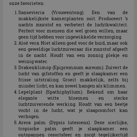
onze favorieten:
Sansevieria (Vrouwentong). Een van de
makkelijkste kamerplanten ooit. Produceert ’s
nachts zuurstof en verbetert de luchtkwaliteit.
Perfect voor mensen die wel groen willen, maar
geen tijd hebben voor ingewikkelde verzorging.
Aloë vera. Niet alleen goed voor de huid, maar ook
een geweldige luchtzuiveraar die zuurstof afgeeft
in de nacht. Houdt van een zonnig plekje en
weinig water.
Drakenklimop (Epipremnum aureum). Zuivert de
lucht van gifstoffen en geeft je slaapkamer een
frisse uitstraling. Groeit makkelijk, zelfs bij
minder licht, en kan zowel hangen als klimmen.
Lepelplant (Spathiphyllum). Bekend om haar
elegante witte bloemen en sterke
luchtzuiverende werking. Houdt van een beetje
vocht in de lucht, wat je slaapcomfort kan
verhogen.
Areca palm (Dypsis lutescens). Deze sierlijke,
tropische palm geeft je slaapkamer een
ontspannen resortsfeer en zorgt tegelijkertijd