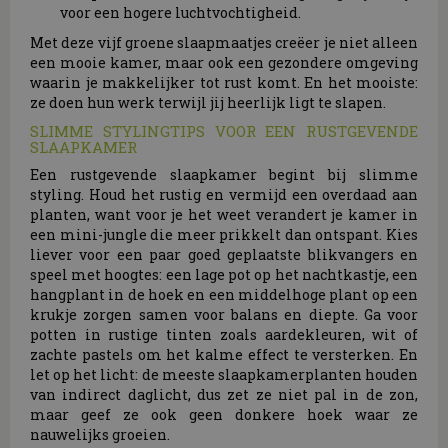
voor een hogere luchtvochtigheid.
Met deze vijf groene slaapmaatjes creëer je niet alleen
een mooie kamer, maar ook een gezondere omgeving
waarin je makkelijker tot rust komt. En het mooiste:
ze doen hun werk terwijl jij heerlijk ligt te slapen.
SLIMME STYLINGTIPS VOOR EEN RUSTGEVENDE
SLAAPKAMER
Een rustgevende slaapkamer begint bij slimme
styling. Houd het rustig en vermijd een overdaad aan
planten, want voor je het weet verandert je kamer in
een mini-jungle die meer prikkelt dan ontspant. Kies
liever voor een paar goed geplaatste blikvangers en
speel met hoogtes: een lage pot op het nachtkastje, een
hangplant in de hoek en een middelhoge plant op een
krukje zorgen samen voor balans en diepte. Ga voor
potten in rustige tinten zoals aardekleuren, wit of
zachte pastels om het kalme effect te versterken. En
let op het licht: de meeste slaapkamerplanten houden
van indirect daglicht, dus zet ze niet pal in de zon,
maar geef ze ook geen donkere hoek waar ze
nauwelijks groeien.