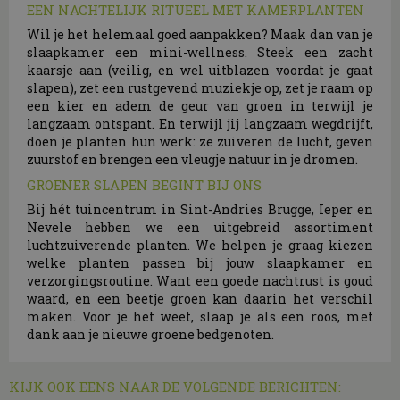
EEN NACHTELIJK RITUEEL MET KAMERPLANTEN
Wil je het helemaal goed aanpakken? Maak dan van je
slaapkamer een mini-wellness. Steek een zacht
kaarsje aan (veilig, en wel uitblazen voordat je gaat
slapen), zet een rustgevend muziekje op, zet je raam op
een kier en adem de geur van groen in terwijl je
langzaam ontspant. En terwijl jij langzaam wegdrijft,
doen je planten hun werk: ze zuiveren de lucht, geven
zuurstof en brengen een vleugje natuur in je dromen.
GROENER SLAPEN BEGINT BIJ ONS
Bij hét tuincentrum in Sint-Andries Brugge, Ieper en
Nevele hebben we een uitgebreid assortiment
luchtzuiverende planten. We helpen je graag kiezen
welke planten passen bij jouw slaapkamer en
verzorgingsroutine. Want een goede nachtrust is goud
waard, en een beetje groen kan daarin het verschil
maken. Voor je het weet, slaap je als een roos, met
dank aan je nieuwe groene bedgenoten.
KIJK OOK EENS NAAR DE VOLGENDE BERICHTEN: