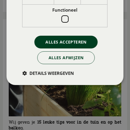
Lees meer...
Functioneel
15 TUIN- EN BALKONTIPS VOOR AUGUSTUS
Gepubliceerd op
31 juli 2026
ALLES ACCEPTEREN
ALLES AFWIJZEN
DETAILS WEERGEVEN
Wij geven je
15 leuke tips voor in de tuin en op het
balko
n.