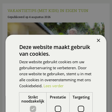
VAKANTIETIPS (MET KIDS) IN EIGEN TUIN
Gepubliceerd op
4 augustus 2026
×
Deze website maakt gebruik
van cookies.
Deze website gebruikt cookies om uw
gebruikerservaring te verbeteren. Door
onze website te gebruiken, stemt u in met
alle cookies in overeenstemming met ons
Cookiebeleid.
Lees verder
Ga je deze zomer niet op vakantie? Maak er dan in
Strikt
Prestatie
Targeting
eigen tuin of op eigen balkon of (dak)terras een
noodzakelijk
heerlijk vakantieparadijsje van
, ook voor de
(klein)kinderen.