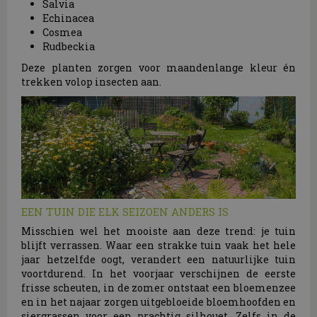
Salvia
Echinacea
Cosmea
Rudbeckia
Deze planten zorgen voor maandenlange kleur én
trekken volop insecten aan.
EEN TUIN DIE ELK SEIZOEN ANDERS IS
Misschien wel het mooiste aan deze trend: je tuin
blijft verrassen. Waar een strakke tuin vaak het hele
jaar hetzelfde oogt, verandert een natuurlijke tuin
voortdurend. In het voorjaar verschijnen de eerste
frisse scheuten, in de zomer ontstaat een bloemenzee
en in het najaar zorgen uitgebloeide bloemhoofden en
siergrassen voor een prachtig silhouet. Zelfs in de