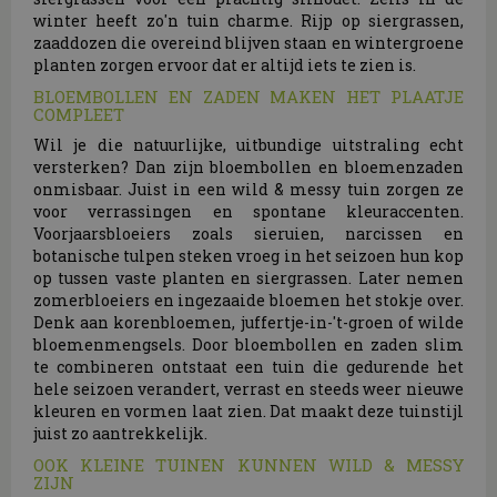
winter heeft zo'n tuin charme. Rijp op siergrassen,
zaaddozen die overeind blijven staan en wintergroene
planten zorgen ervoor dat er altijd iets te zien is.
BLOEMBOLLEN EN ZADEN MAKEN HET PLAATJE
COMPLEET
Wil je die natuurlijke, uitbundige uitstraling echt
versterken? Dan zijn bloembollen en bloemenzaden
onmisbaar. Juist in een wild & messy tuin zorgen ze
voor verrassingen en spontane kleuraccenten.
Voorjaarsbloeiers zoals sieruien, narcissen en
botanische tulpen steken vroeg in het seizoen hun kop
op tussen vaste planten en siergrassen. Later nemen
zomerbloeiers en ingezaaide bloemen het stokje over.
Denk aan korenbloemen, juffertje-in-'t-groen of wilde
bloemenmengsels. Door bloembollen en zaden slim
te combineren ontstaat een tuin die gedurende het
hele seizoen verandert, verrast en steeds weer nieuwe
kleuren en vormen laat zien. Dat maakt deze tuinstijl
juist zo aantrekkelijk.
OOK KLEINE TUINEN KUNNEN WILD & MESSY
ZIJN