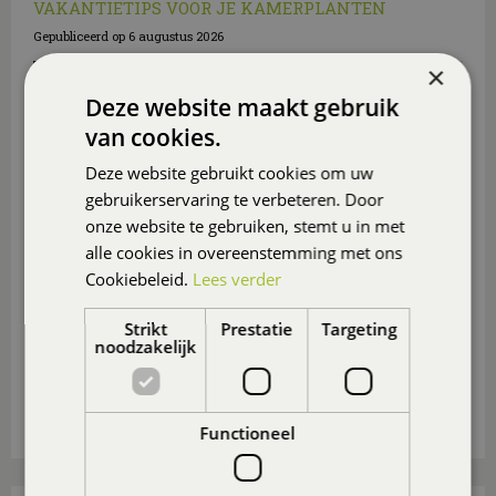
VAKANTIETIPS VOOR JE KAMERPLANTEN
Gepubliceerd op
6 augustus 2026
×
Deze website maakt gebruik
van cookies.
Deze website gebruikt cookies om uw
gebruikerservaring te verbeteren. Door
onze website te gebruiken, stemt u in met
alle cookies in overeenstemming met ons
Cookiebeleid.
Lees verder
Strikt
Prestatie
Targeting
noodzakelijk
Hoe houd je je kamerplanten mooi als je op vakantie
gaat
? Wij geven tips!
Lees meer...
Functioneel