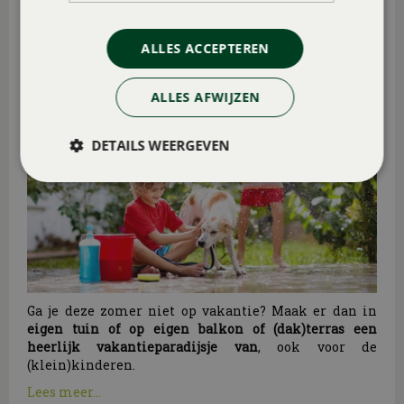
VAKANTIETIPS (MET KIDS) IN EIGEN TUIN
Gepubliceerd op
4 augustus 2026
ALLES ACCEPTEREN
ALLES AFWIJZEN
DETAILS WEERGEVEN
Ga je deze zomer niet op vakantie? Maak er dan in
eigen tuin of op eigen balkon of (dak)terras een
heerlijk vakantieparadijsje van
, ook voor de
(klein)kinderen.
Lees meer...