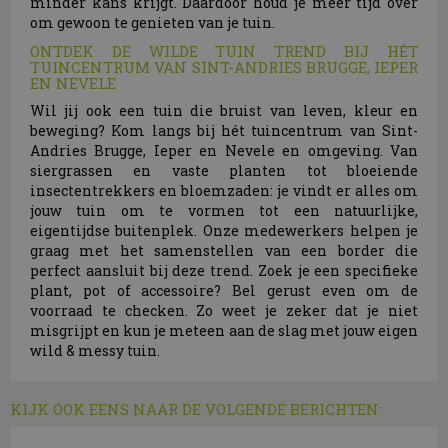
minder kans krijgt. Daardoor houd je meer tijd over
om gewoon te genieten van je tuin.
ONTDEK DE WILDE TUIN TREND BIJ HÉT
TUINCENTRUM VAN SINT-ANDRIES BRUGGE, IEPER
EN NEVELE
Wil jij ook een tuin die bruist van leven, kleur en
beweging? Kom langs bij hét tuincentrum van Sint-
Andries Brugge, Ieper en Nevele en omgeving. Van
siergrassen en vaste planten tot bloeiende
insectentrekkers en bloemzaden: je vindt er alles om
jouw tuin om te vormen tot een natuurlijke,
eigentijdse buitenplek. Onze medewerkers helpen je
graag met het samenstellen van een border die
perfect aansluit bij deze trend. Zoek je een specifieke
plant, pot of accessoire? Bel gerust even om de
voorraad te checken. Zo weet je zeker dat je niet
misgrijpt en kun je meteen aan de slag met jouw eigen
wild & messy tuin.
KIJK OOK EENS NAAR DE VOLGENDE BERICHTEN: