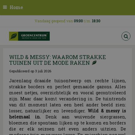
G
Home
a
n
a
Vandaag geopend van
09:00
t/m.
18:30
a
r
c
o
n
WILD & MESSY: WAAROM STRAKKE
t
TUINEN UIT DE MODE RAKEN
e
n
Gepubliceerd op
3 juli 2026
t
Jarenlang draaide tuinontwerp om rechte lijnen,
strakke borders en perfect gemaaide gazons. Alles
moest netjes, overzichtelijk en vooral gecontroleerd
zijn. Maar daar komt verandering in. De tuintrends
van dit moment laten een heel ander beeld zien:
losser, natuurlijker en levendiger.
Wild & messy is
helemaal in.
Denk aan wuivende siergrassen,
bloemen die spontaan lijken op te komen en borders
die er elk seizoen nét even anders uitzien. De
moderne tuin mag weer leven. En misschien nog wel