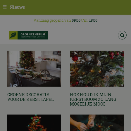
G
Nieuws
a
n
a
Vandaag geopend van
09:00
t/m.
18:00
a
r
c
o
n
t
e
n
t
GROENE DECORATIE
HOE HOUD IK MIJN
VOOR DE KERSTTAFEL
KERSTBOOM ZO LANG
MOGELIJK MOOI