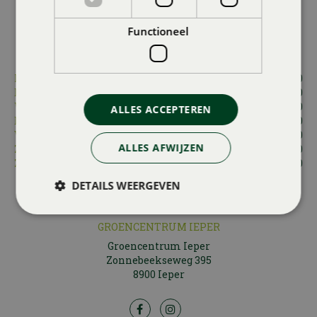
Functioneel
OPENINGSUREN BRUGGE
Maandag
13:30 - 18:30
Dinsdag
09:00 - 18:30
Woensdag
09:00 - 18:30
ALLES ACCEPTEREN
Donderdag
09:00 - 18:30
Vrijdag
09:00 - 18:30
ALLES AFWIJZEN
Zaterdag
09:00 - 18:00
Zondag
09:30 - 12:30
DETAILS WEERGEVEN
Feestdagen: 9u30-12u30
GROENCENTRUM IEPER
Groencentrum Ieper
Zonnebeekseweg 395
8900 Ieper