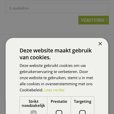
×
GROENCENTRUM BRUGGE
Deze website maakt gebruik
Groencentrum Brugge
van cookies.
Zandstraat 374
8200 Sint-Andries Brugge
Deze website gebruikt cookies om uw
gebruikerservaring te verbeteren. Door
onze website te gebruiken, stemt u in met
alle cookies in overeenstemming met ons
Cookiebeleid.
Lees verder
WIJ ACCEPTEREN OOK:
Strikt
Prestatie
Targeting
noodzakelijk