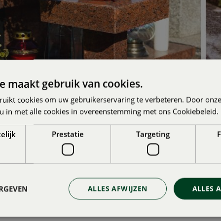
e maakt gebruik van cookies.
RUM IN BRUGGE EN IEPER
ruikt cookies om uw gebruikerservaring te verbeteren. Door onze
oor mooie volle bolvormige chrysanten. Het is belangrijk dat j
 u in met alle cookies in overeenstemming met ons Cookiebeleid.
 van de chrysant herkenbaar is. Woon je dus in de buurt van K
on je in de buurt van Poperinge, Zonnebeke of Polderhoek, ko
oorten en maten. Hieronder kun je alvast de route naar ons tu
elijk
Prestatie
Targeting
F
ERGEVEN
ALLES AFWIJZEN
ALLES 