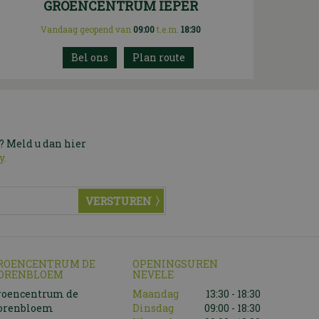
GROENCENTRUM IEPER
Vandaag geopend van
09:00
t.e.m.
18:30
Plan route
? Meld u dan hier
y.
ROENCENTRUM DE
OPENINGSUREN
ORENBLOEM
NEVELE
roencentrum de
Maandag
13:30 - 18:30
orenbloem
Dinsdag
09:00 - 18:30