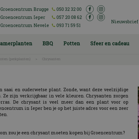
Groencentrum Brugge
050 32 32 00
Groencentrum Ieper
057 20 08 62
Nieuwsbrief
Groencentrum Nevele
093 71 59 51
amerplanten
BBQ
Potten
Sfeer en cadeau
anten (perkplanten)
>
Chrysanten
 saai en ouderwetse plant. Zonde, want deze veelzijdige
. Ze zijn verkrijgbaar in vele kleuren. Chrysanten zorgen
erras. De chrysant is veel meer dan een plant voor op
ncentrum in Ieper ben je op het juiste adres voor een zeer
ten.
om zou je een chrysant moeten kopen bij Groencentrum?