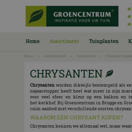
Ga
naar
content
Home
Assortiment
Tuinplanten
K
Home
>
Artikelaanbod
>
Tuinplanten
>
Eénjarige tuinpl
CHRYSANTEN
Chrysanten
worden dikwijls bestempeld als een
najaarstopper heeft heel wat meer in zijn mars
voor veel sfeer en kleur op een balkon en t
het kerkhof. Bij Groencentrum in Brugge en Groe
ruim aanbod met verschillende soorten chrysan
WAAROM EEN CHRYSANT KOPEN?
Chrysanten kennen we allemaal wel, maar waar