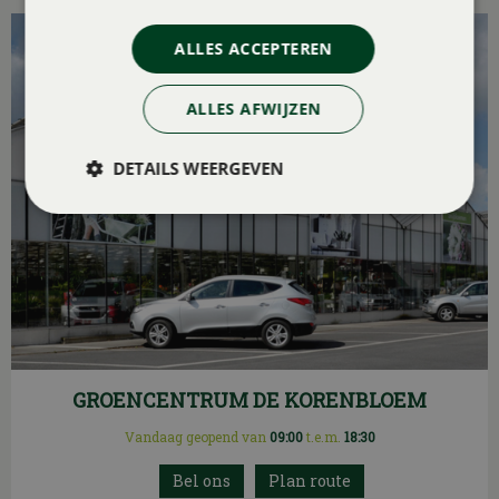
ALLES ACCEPTEREN
ALLES AFWIJZEN
DETAILS WEERGEVEN
GROENCENTRUM DE KORENBLOEM
Vandaag geopend van
09:00
t.e.m.
18:30
Plan route