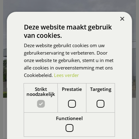
×
Deze website maakt gebruik
van cookies.
Deze website gebruikt cookies om uw
gebruikerservaring te verbeteren. Door
onze website te gebruiken, stemt u in met
alle cookies in overeenstemming met ons
Cookiebeleid.
Lees verder
Strikt
Prestatie
Targeting
noodzakelijk
GROENCENTRUM BRUGGE
Vandaag geopend van
09:00
t.e.m.
18:30
Functioneel
Plan route