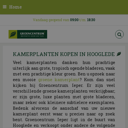
G
Home
a
n
a
Vandaag geopend van
09:00
t/m.
18:30
a
r
c
o
n
KAMERPLANTEN KOPEN IN HOOGLEDE
t
e
Veel kamerplanten danken hun prachtige
n
uiterlijk aan grote, tropisch ogende bladeren, vaak
t
met een prachtige kleur groen. Ben u opzoek naar
een mooie
groene kamerplant
? Kom dan snel
kijken bij Groencentrum Ieper. Er zijn veel
verschillende groene kamerplanten verkrijgbaar;
er zijn grote, luxe planten met grote bladeren,
maar zeker ook kleinere subtielere exemplaren.
Bedenk alvorens de aanschaf van uw nieuwe
kamerplant eerst waar u precies naar op zoek
bent. Groencentrum Ieper ligt in de buurt van
Hooglede en verkoopt onder andere de volgende