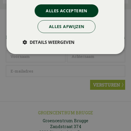
ALLES ACCEPTEREN
AANMELDEN NIEUWSBRIEF
ALLES AFWIJZEN
Wilt u 1x per maand onze nieuwsbrief ontvangen met
leuke acties en promoties? Meld u dan hier aan! Wij slaan
DETAILS WEERGEVEN
uw gegevens secuur op conform onze
privacy policy.
GROENCENTRUM BRUGGE
Groencentrum Brugge
Zandstraat 374